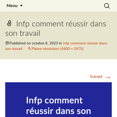
Aller
Recherc
Julia Noyel
Menu
au
contenu
Infp comment réussir dans
son travail
Published on
octobre 6, 2023
in
Infp comment réussir dans
son travail
Pleine résolution (4400 × 2475)
→
Suivant