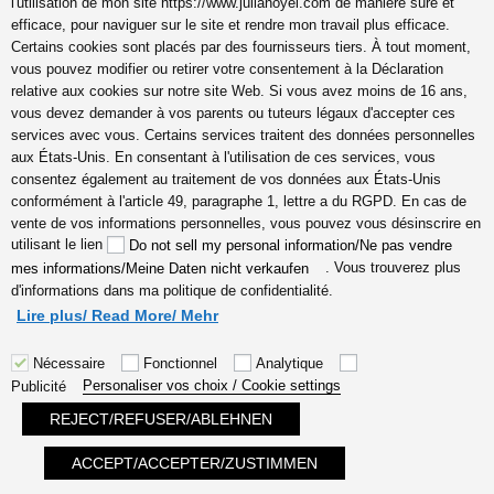
l'utilisation de mon site https://www.julianoyel.com de manière sûre et
efficace, pour naviguer sur le site et rendre mon travail plus efficace.
Suivez-moi sur (-:
Certains cookies sont placés par des fournisseurs tiers. À tout moment,
youtube
vous pouvez modifier ou retirer votre consentement à la Déclaration
INSTAGRAM
relative aux cookies sur notre site Web. Si vous avez moins de 16 ans,
Pinterest
vous devez demander à vos parents ou tuteurs légaux d'accepter ces
services avec vous. Certains services traitent des données personnelles
aux États-Unis. En consentant à l'utilisation de ces services, vous
consentez également au traitement de vos données aux États-Unis
conformément à l'article 49, paragraphe 1, lettre a du RGPD. En cas de
coach en gestion émotions,
vente de vos informations personnelles, vous pouvez vous désinscrire en
communication, relation, amour
utilisant le lien
Do not sell my personal information/Ne pas vendre
véritable Lyon, Cannes, France
. Vous trouverez plus
mes informations/Meine Daten nicht verkaufen
en ligne, hypersensible
d'informations dans ma politique de confidentialité.
empathes créatifs, coaching
Lire plus/ Read More/ Mehr
Nécessaire
Fonctionnel
Analytique
Personaliser vos choix / Cookie settings
Publicité
REJECT/REFUSER/ABLEHNEN
Fièrement propulsé par WordPress
ACCEPT/ACCEPTER/ZUSTIMMEN