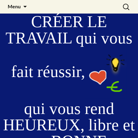
Aller
Recherc
Julia Noyel
Menu
au
CRÉER LE
contenu
TRAVAIL qui vous
fait
réussir
,
qui vous rend
HEUREUX, libre et