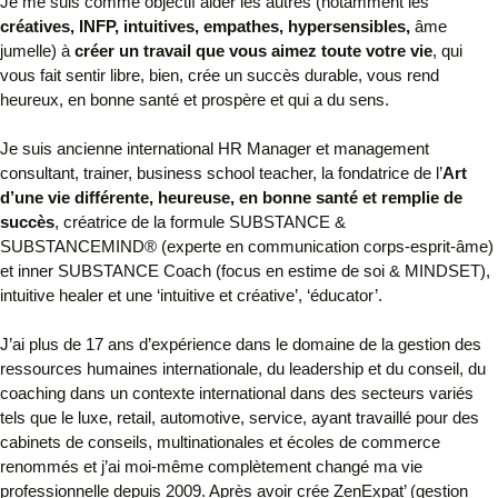
Je me suis comme objectif aider les autres (notamment les
créatives,
INFP,
intuitives, empathes, hypersensibles,
âme
jumelle
) à
créer un travail que vous aimez toute votre vie
, qui
vous fait sentir libre, bien, crée un succès durable, vous rend
heureux, en bonne santé et prospère et qui a du sens.
Je suis
ancienne international HR Manager et management
consultant, trainer, business school teacher,
la f
ondatrice de l’
Art
d’une vie différente, heureuse, en bonne santé et remplie de
succès
, créatrice de la formule SUBSTANCE &
SUBSTANCEMIND® (experte en communication corps-esprit-âme)
et
inner SUBSTANCE Coach (focus en estime de soi &
MINDSET),
intuitive healer
et une ‘intuitive et créative’, ‘éducator’.
J’ai plus de 17 ans d’expérience dans le domaine de la gestion des
ressources humaines internationale, du leadership et du conseil, du
coaching dans un contexte international dans des secteurs variés
tels que le luxe, retail, automotive, service, ayant travaillé pour des
cabinets de conseils, multinationales et écoles de commerce
renommés et j’ai moi-même complètement changé ma vie
professionnelle depuis 2009. Après avoir crée ZenExpat’ (gestion