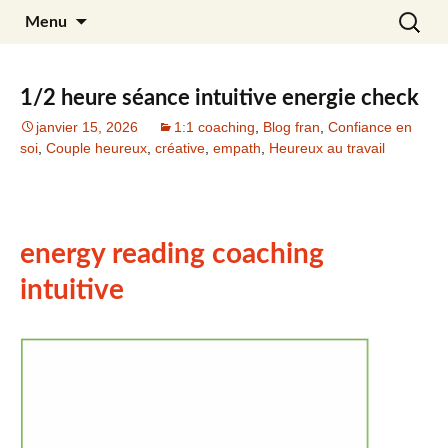
Aller
Recherc
Julia Noyel
Menu
au
contenu
1/2 heure séance intuitive energie check
janvier 15, 2026
1:1 coaching
,
Blog fran
,
Confiance en
soi
,
Couple heureux
,
créative
,
empath
,
Heureux au travail
energy reading coaching
intuitive