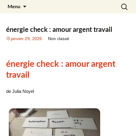
Aller
Recherc
Julia Noyel
Menu
au
contenu
énergie check : amour argent travail
janvier 29, 2026
Non classé
énergie check : amour argent
travail
de Julia Noyel