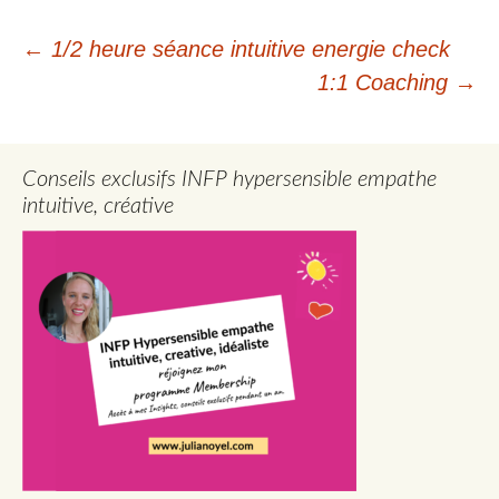
Navigation
←
1/2 heure séance intuitive energie check
1:1 Coaching
→
des
articles
Conseils exclusifs INFP hypersensible empathe
intuitive, créative