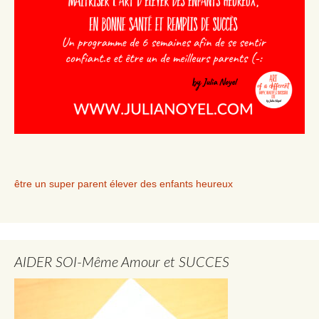
être un super parent élever des enfants heureux
AIDER SOI-Même Amour et SUCCES