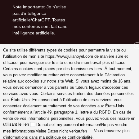
Note importante: Je n’utilse
pas d’intélligence
artificielle/ChatGPT. Toutes
mes contenus sont fait sans
intélligence artificielle.
X
Ce site utilise différents types de cookies pour permettre la visite ou
l'utilisation de mon site https://www.julianoyel.com de manière sûre et
Suivez-moi sur (-:
efficace, pour naviguer sur le site et rendre mon travail plus efficace.
youtube
Certains cookies sont placés par des fournisseurs tiers. À tout moment,
INSTAGRAM
vous pouvez modifier ou retirer votre consentement à la Déclaration
Pinterest
relative aux cookies sur notre site Web. Si vous avez moins de 16 ans,
vous devez demander à vos parents ou tuteurs légaux d'accepter ces
services avec vous. Certains services traitent des données personnelles
aux États-Unis. En consentant à l'utilisation de ces services, vous
consentez également au traitement de vos données aux États-Unis
coach en gestion émotions,
conformément à l'article 49, paragraphe 1, lettre a du RGPD. En cas de
communication, relation,
vente de vos informations personnelles, vous pouvez vous désinscrire en
amour véritable Lyon,
utilisant le lien
Do not sell my personal information/Ne pas vendre
Cannes, France en ligne,
. Vous trouverez plus
mes informations/Meine Daten nicht verkaufen
hypersensible empathes
d'informations dans ma politique de confidentialité.