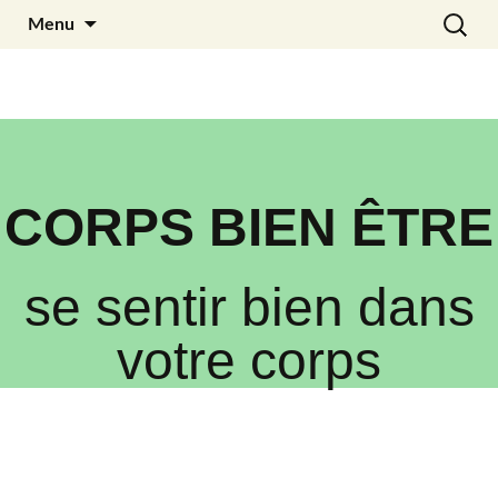
Aller
Recherc
Julia Noyel
Menu
au
contenu
CORPS BIEN ÊTRE
se sentir bien dans
votre corps