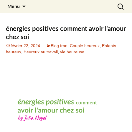
Aller
Recherc
Julia Noyel
Menu
au
contenu
énergies positives comment avoir l’amour
chez soi
février 22, 2024
Blog fran
,
Couple heureux
,
Enfants
heureux
,
Heureux au travail
,
vie heureuse