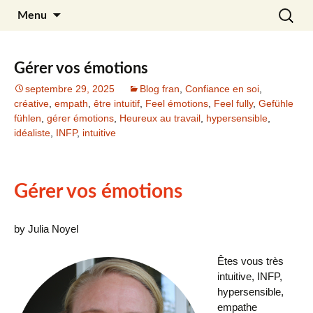
Aller
Recherc
Julia Noyel
Menu
au
contenu
Gérer vos émotions
septembre 29, 2025
Blog fran
,
Confiance en soi
,
créative
,
empath
,
être intuitif
,
Feel émotions
,
Feel fully
,
Gefühle
fühlen
,
gérer émotions
,
Heureux au travail
,
hypersensible
,
idéaliste
,
INFP
,
intuitive
Gérer vos émotions
by Julia Noyel
Êtes vous très
intuitive, INFP,
hypersensible,
empathe