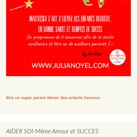
être un super parent élever des enfants heureux
AIDER SOI-Même Amour et SUCCES