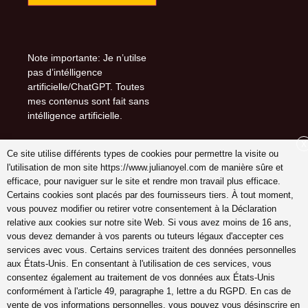
Note importante: Je n’utilse
pas d’intélligence
artificielle/ChatGPT. Toutes
mes contenus sont fait sans
intélligence artificielle.
X
Ce site utilise différents types de cookies pour permettre la visite ou
l'utilisation de mon site https://www.julianoyel.com de manière sûre et
Suivez-moi sur (-:
efficace, pour naviguer sur le site et rendre mon travail plus efficace.
youtube
Certains cookies sont placés par des fournisseurs tiers. À tout moment,
INSTAGRAM
vous pouvez modifier ou retirer votre consentement à la Déclaration
Pinterest
relative aux cookies sur notre site Web. Si vous avez moins de 16 ans,
vous devez demander à vos parents ou tuteurs légaux d'accepter ces
services avec vous. Certains services traitent des données personnelles
aux États-Unis. En consentant à l'utilisation de ces services, vous
consentez également au traitement de vos données aux États-Unis
coach en gestion émotions,
conformément à l'article 49, paragraphe 1, lettre a du RGPD. En cas de
communication, relation,
vente de vos informations personnelles, vous pouvez vous désinscrire en
amour véritable Lyon,