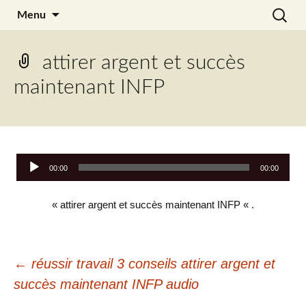
Aller
Recherc
Julia Noyel
Menu
au
contenu
attirer argent et succès
maintenant INFP
Lecteur
00:00
00:00
audio
« attirer argent et succès maintenant INFP « .
Navigation
←
réussir travail 3 conseils attirer argent et
succès maintenant INFP audio
des