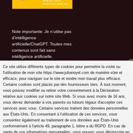
Note importante: Je n’utilse pas
d’intélligence
artificielle/ChatGPT. Toutes mes
contenus sont fait sans
intélligence artificielle.
X
Ce site utilise différents types de cookies pour permettre la visite ou
l'utilisation de mon site https://www.julianoyel.com de manière sûre et
efficace, pour naviguer sur le site et rendre mon travail plus efficace.
Suivez-moi sur (-:
Certains cookies sont placés par des fournisseurs tiers. À tout moment,
youtube
vous pouvez modifier ou retirer votre consentement à la Déclaration
INSTAGRAM
relative aux cookies sur notre site Web. Si vous avez moins de 16 ans,
Pinterest
vous devez demander à vos parents ou tuteurs légaux d'accepter ces
services avec vous. Certains services traitent des données personnelles
aux États-Unis. En consentant à l'utilisation de ces services, vous
consentez également au traitement de vos données aux États-Unis
conformément à l'article 49, paragraphe 1, lettre a du RGPD. En cas de
coach en gestion émotions,
vente de vos informations personnelles, vous pouvez vous désinscrire en