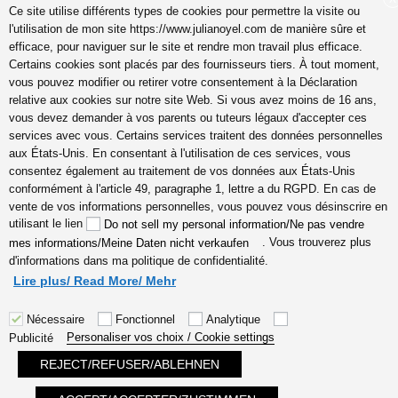
Ce site utilise différents types de cookies pour permettre la visite ou
l'utilisation de mon site https://www.julianoyel.com de manière sûre et
Suivez-moi sur (-:
efficace, pour naviguer sur le site et rendre mon travail plus efficace.
youtube
Certains cookies sont placés par des fournisseurs tiers. À tout moment,
INSTAGRAM
vous pouvez modifier ou retirer votre consentement à la Déclaration
Pinterest
relative aux cookies sur notre site Web. Si vous avez moins de 16 ans,
vous devez demander à vos parents ou tuteurs légaux d'accepter ces
services avec vous. Certains services traitent des données personnelles
aux États-Unis. En consentant à l'utilisation de ces services, vous
consentez également au traitement de vos données aux États-Unis
coach en gestion émotions,
conformément à l'article 49, paragraphe 1, lettre a du RGPD. En cas de
communication, relation,
vente de vos informations personnelles, vous pouvez vous désinscrire en
amour véritable Lyon,
utilisant le lien
Do not sell my personal information/Ne pas vendre
Cannes, France en ligne,
. Vous trouverez plus
mes informations/Meine Daten nicht verkaufen
hypersensible empathes
d'informations dans ma politique de confidentialité.
créatifs, coaching
Lire plus/ Read More/ Mehr
Nécessaire
Fonctionnel
Analytique
Personaliser vos choix / Cookie settings
Publicité
REJECT/REFUSER/ABLEHNEN
Fièrement propulsé par WordPress