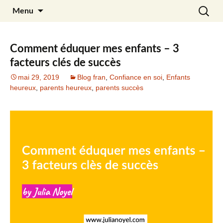
Aller
Recherc
Julia Noyel
Menu
au
contenu
Comment éduquer mes enfants – 3
facteurs clés de succès
mai 29, 2019
Blog fran
,
Confiance en soi
,
Enfants
heureux
,
parents heureux
,
parents succès