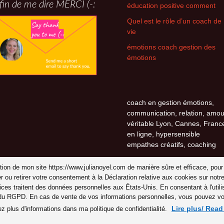
fin de me dire MERCI (-:
éducation positive comment
Quel est le rôle d’un coach de
vie
émotions coach gestion des
émotions
coach en gestion émotions,
communication, relation, amou
véritable Lyon, Cannes, Franc
en ligne, hypersensible
empathes créatifs, coaching
isation de mon site https://www.julianoyel.com de manière sûre et efficace, pour
er ou retirer votre consentement à la Déclaration relative aux cookies sur n
ices traitent des données personnelles aux États-Unis. En consentant à l'uti
 du RGPD. En cas de vente de vos informations personnelles, vous pouvez vous
Lire plus/ Rea
ez plus d'informations dans ma politique de confidentialité.