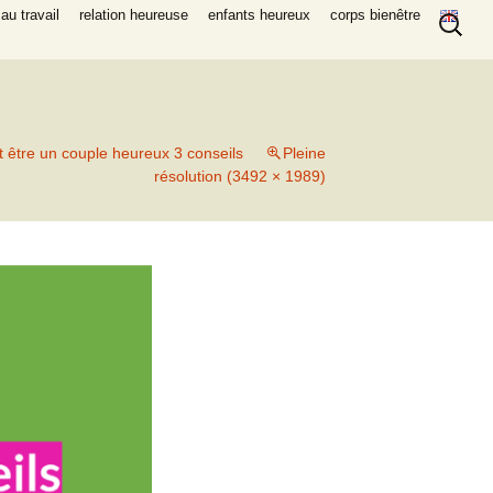
Recherc
au travail
relation heureuse
enfants heureux
corps bienêtre
être un couple heureux 3 conseils
Pleine
résolution (3492 × 1989)