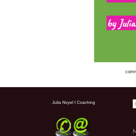
Hypersensible 
jumelle personne 
creative
Coaching entrepr
(Tous mes servi
comme
R
Julia Noyel I Coaching
M