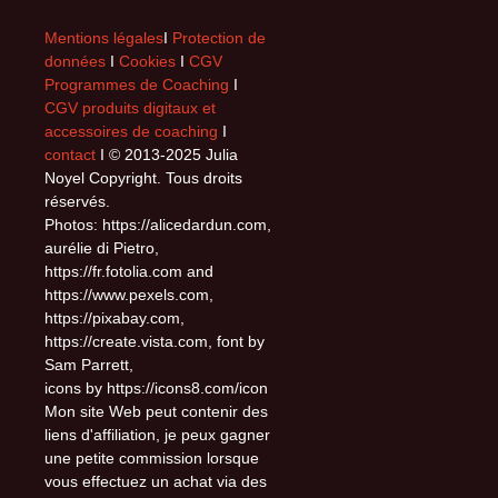
Mentions légales
I
Protection de
données
I
Cookies
I
CGV
Programmes de Coaching
I
CGV produits digitaux et
accessoires de coaching
I
contact
I © 2013-2025 Julia
Noyel Copyright. Tous droits
réservés.
Photos: https://alicedardun.com,
aurélie di Pietro,
https://fr.fotolia.com and
https://www.pexels.com,
https://pixabay.com,
https://create.vista.com, font by
Sam Parrett,
icons by https://icons8.com/icon
Mon site Web peut contenir des
liens d'affiliation, je peux gagner
une petite commission lorsque
vous effectuez un achat via des