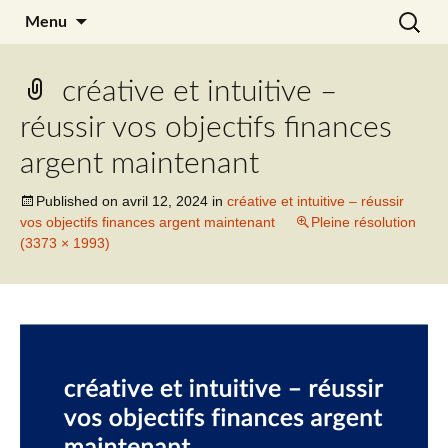
Aller
Recherc
Julia Noyel
Menu
au
contenu
créative et intuitive –
réussir vos objectifs finances
argent maintenant
Published on
avril 12, 2024
in
créative et intuitive – réussir
vos objectifs finances argent maintenant
Pleine résolution
(3373 × 1993)