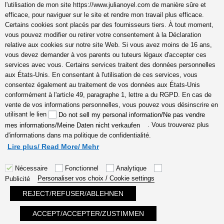
l'utilisation de mon site https://www.julianoyel.com de manière sûre et
efficace, pour naviguer sur le site et rendre mon travail plus efficace.
Suivez-moi sur (-:
Certains cookies sont placés par des fournisseurs tiers. À tout moment,
youtube
vous pouvez modifier ou retirer votre consentement à la Déclaration
INSTAGRAM
relative aux cookies sur notre site Web. Si vous avez moins de 16 ans,
Pinterest
vous devez demander à vos parents ou tuteurs légaux d'accepter ces
services avec vous. Certains services traitent des données personnelles
aux États-Unis. En consentant à l'utilisation de ces services, vous
consentez également au traitement de vos données aux États-Unis
conformément à l'article 49, paragraphe 1, lettre a du RGPD. En cas de
coach en gestion émotions,
vente de vos informations personnelles, vous pouvez vous désinscrire en
communication, relation, amour
utilisant le lien
Do not sell my personal information/Ne pas vendre
véritable Lyon, Cannes, France
. Vous trouverez plus
mes informations/Meine Daten nicht verkaufen
en ligne, hypersensible
d'informations dans ma politique de confidentialité.
empathes créatifs, coaching
Lire plus/ Read More/ Mehr
Nécessaire
Fonctionnel
Analytique
Personaliser vos choix / Cookie settings
Publicité
REJECT/REFUSER/ABLEHNEN
Fièrement propulsé par WordPress
ACCEPT/ACCEPTER/ZUSTIMMEN