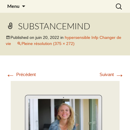
Aller
Recherc
Julia Noyel
Menu
au
contenu
SUBSTANCEMIND
Published on
juin 20, 2022
in
hypersensible Infp Changer de
vie
Pleine résolution (375 × 272)
←
→
Précédent
Suivant