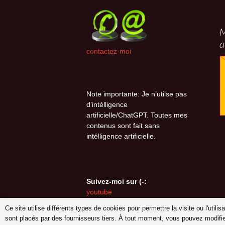
M
a
contactez-moi
Note importante: Je n’utilse pas
d’intélligence
artificielle/ChatGPT. Toutes mes
contenus sont fait sans
intélligence artificielle.
Suivez-moi sur (-:
youtube
INSTAGRAM
Ce site utilise différents types de cookies pour permettre la visite ou l'util
Pinterest
sont placés par des fournisseurs tiers. À tout moment, vous pouvez modifi