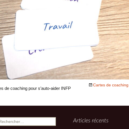
empathe ame
intuitive
ise
ces)
Cartes de coaching 
es de coaching pour s’auto-aider INFP
echercher :
Articles récents