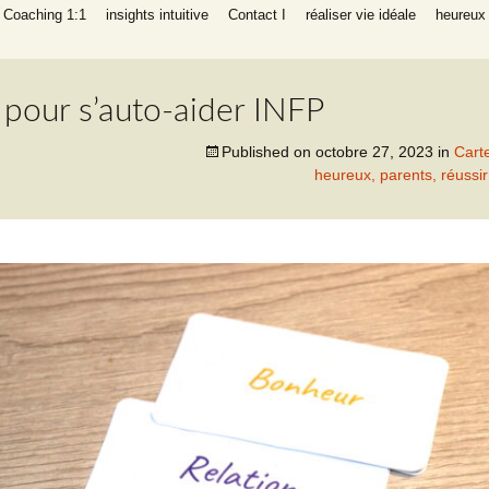
I Coaching 1:1
insights intuitive
Contact I
réaliser vie idéale
heureux 
liers
ng auto-aide
éritable,
parents, réussir
 pour s’auto-aider INFP
 intuitive
Published on
octobre 27, 2023
in
Cart
heureux, parents, réussir 
 INFP
réatif empathe
ching de
 (relation,
, argent,
ants heureux)
e, en bonne
 de succès
ng auto-aide
gique succès
ravail
NFP