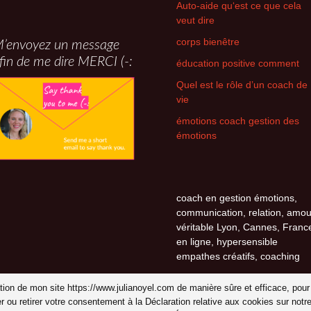
Auto-aide qu‘est ce que cela
veut dire
corps bienêtre
’envoyez un message
fin de me dire MERCI (-:
éducation positive comment
Quel est le rôle d’un coach de
vie
émotions coach gestion des
émotions
coach en gestion émotions,
communication, relation, amou
véritable Lyon, Cannes, Franc
en ligne, hypersensible
empathes créatifs, coaching
isation de mon site https://www.julianoyel.com de manière sûre et efficace, pour
er ou retirer votre consentement à la Déclaration relative aux cookies sur n