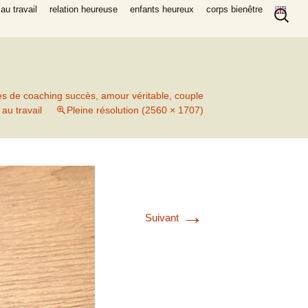
Recherc
au travail
relation heureuse
enfants heureux
corps bienêtre
es de coaching succès, amour véritable, couple
au travail
Pleine résolution (2560 × 1707)
→
Suivant