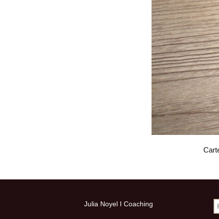
Hypersensible 
jumelle personne 
creative
Coaching entrepr
(Tous mes servi
Cart
R
Julia Noyel I Coaching