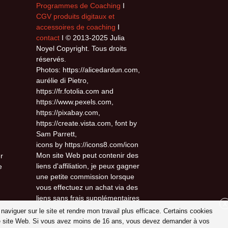
Programmes de Coaching
I
CGV produits digitaux et
accessoires de coaching
I
contact
I © 2013-2025 Julia
Noyel Copyright. Tous droits
réservés.
Photos: https://alicedardun.com,
aurélie di Pietro,
https://fr.fotolia.com and
https://www.pexels.com,
https://pixabay.com,
https://create.vista.com, font by
Sam Parrett,
icons by https://icons8.com/icon
Mon site Web peut contenir des
r
liens d'affiliation, je peux gagner
e
une petite commission lorsque
vous effectuez un achat via des
liens sans frais supplémentaires
X
pour vous.
 naviguer sur le site et rendre mon travail plus efficace. Certains cookies
otre site Web. Si vous avez moins de 16 ans, vous devez demander à vos