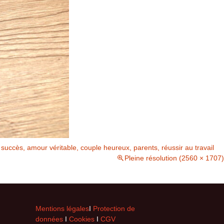
succès, amour véritable, couple heureux, parents, réussir au travail
Pleine résolution (2560 × 1707)
Mentions légales
I
Protection de
données
I
Cookies
I
CGV