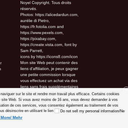
Noyel Copyright. Tous droits
réservés.
Photos: https://alicedardun.com,
aurélie di Pietro,
https://fr.fotolia.com and
https://www.pexels.com,
https://pixabay.com,
https://create.vista.com, font by
Sam Parrett,
icons by https://icons8.com/icon
Mon site Web peut contenir des
r
liens d'affiliation, je peux gagner
e
une petite commission lorsque
vous effectuez un achat via des
liens sans frais supplémentaires
X
pour vous.
 naviguer sur le site et rendre mon travail plus efficace. Certains cookies
otre site Web. Si vous avez moins de 16 ans, vous devez demander à vos
lisation de ces services, vous consentez également au traitement de vos
 désinscrire en utilisant le lien
Do not sell my personal information/Ne
d More/ Mehr