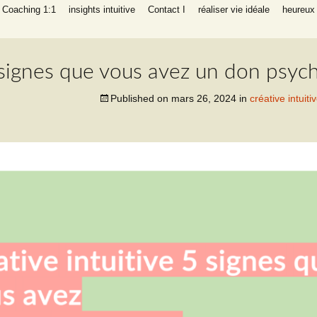
I Coaching 1:1
insights intuitive
Contact I
réaliser vie idéale
heureux 
liers
ng auto-aide
éritable,
parents, réussir
 5 signes que vous avez un don psyc
 intuitive
Published on
mars 26, 2024
in
créative intui
 INFP
réatif empathe
ching de
 (relation,
, argent,
ants heureux)
e, en bonne
 de succès
ng auto-aide
gique succès
ravail
NFP