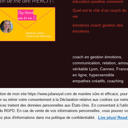
fin de me dire MERCI (-:
éducation positive comment
Quel est le rôle d’un coach de
vie
émotions coach gestion des
émotions
coach en gestion émotions,
communication, relation, amou
véritable Lyon, Cannes, Franc
en ligne, hypersensible
empathes créatifs, coaching
isation de mon site https://www.julianoyel.com de manière sûre et efficace, pour
er ou retirer votre consentement à la Déclaration relative aux cookies sur n
ices traitent des données personnelles aux États-Unis. En consentant à l'uti
 du RGPD. En cas de vente de vos informations personnelles, vous pouvez vous
Lire plus/ Rea
ez plus d'informations dans ma politique de confidentialité.