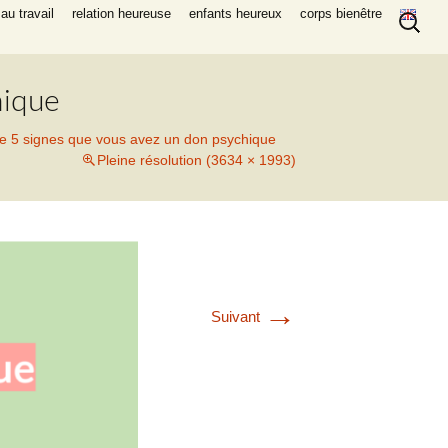
Recherc
au travail
relation heureuse
enfants heureux
corps bienêtre
hique
tive 5 signes que vous avez un don psychique
Pleine résolution (3634 × 1993)
→
Suivant