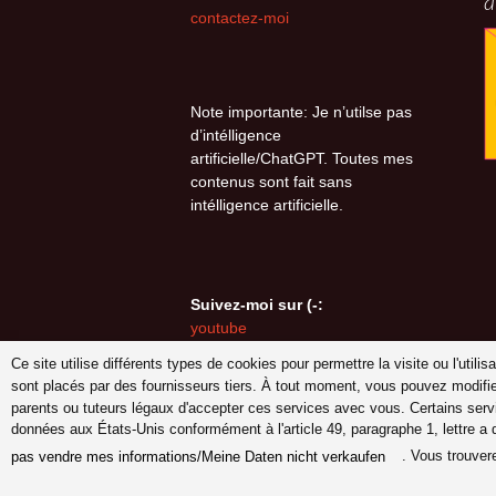
a
contactez-moi
Note importante: Je n’utilse pas
d’intélligence
artificielle/ChatGPT. Toutes mes
contenus sont fait sans
intélligence artificielle.
Suivez-moi sur (-:
youtube
INSTAGRAM
Ce site utilise différents types de cookies pour permettre la visite ou l'util
Pinterest
sont placés par des fournisseurs tiers. À tout moment, vous pouvez modifi
parents ou tuteurs légaux d'accepter ces services avec vous. Certains serv
données aux États-Unis conformément à l'article 49, paragraphe 1, lettre a
. Vous trouver
pas vendre mes informations/Meine Daten nicht verkaufen