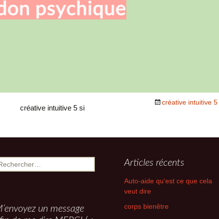
empathe ame
intuitive
ise
ces)
créative intuitive
créative intuitive 5 si
echercher :
Articles récents
Auto-aide qu‘est ce que cela
veut dire
corps bienêtre
’envoyez un message