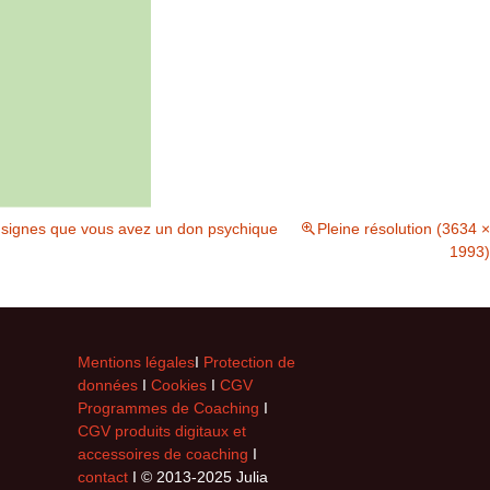
 5 signes que vous avez un don psychique
Pleine résolution (3634 ×
1993)
Mentions légales
I
Protection de
données
I
Cookies
I
CGV
Programmes de Coaching
I
CGV produits digitaux et
accessoires de coaching
I
contact
I © 2013-2025 Julia