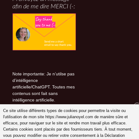
afin de me dire MERCI (-:
Note importante: Je n’utilse pas
d’intélligence
artificielle/ChatGPT. Toutes mes
contenus sont fait sans
intélligence artificielle.
X
Ce site utilise différents types de cookies pour permettre la visite ou
l'utilisation de mon site https://www.julianoyel.com de manière sûre et
efficace, pour naviguer sur le site et rendre mon travail plus efficace.
Suivez-moi sur (-:
Certains cookies sont placés par des fournisseurs tiers. À tout moment,
youtube
vous pouvez modifier ou retirer votre consentement à la Déclaration