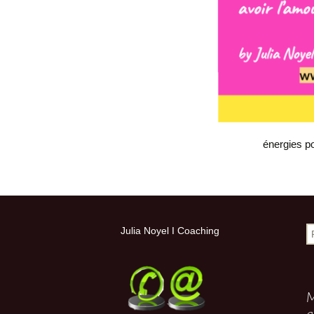
Hypersensible 
jumelle personne 
creative
Coaching entrepr
(Tous mes servi
énergies p
R
Julia Noyel I Coaching
M