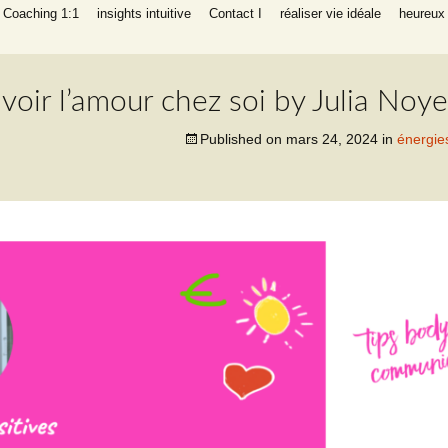
I Coaching 1:1
insights intuitive
Contact I
réaliser vie idéale
heureux 
liers
ng auto-aide
éritable,
parents, réussir
avoir l’amour chez soi by Julia Noy
 intuitive
Published on
mars 24, 2024
in
énergie
 INFP
réatif empathe
ching de
 (relation,
, argent,
ants heureux)
e, en bonne
 de succès
ng auto-aide
gique succès
ravail
NFP