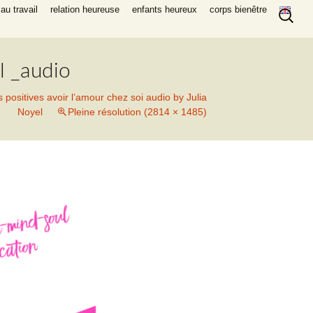
Recherc
au travail
relation heureuse
enfants heureux
corps bienêtre
el _audio
s positives avoir l’amour chez soi audio by Julia
Noyel
Pleine résolution (2814 × 1485)