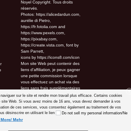
Noyel Copyright. Tous droits
réservés.
Photos: https://alicedardun.com,
aurélie di Pietro,
https://fr.fotolia.com and
https://www.pexels.com,
https://pixabay.com,
https://create.vista.com, font by
Sam Parrett,
icons by https://icons8.com/icon
Mon site Web peut contenir des
r
liens d'affiliation, je peux gagner
e
une petite commission lorsque
vous effectuez un achat via des
liens sans frais supplémentaires
X
pour vous.
 naviguer sur le site et rendre mon travail plus efficace. Certains cookies
otre site Web. Si vous avez moins de 16 ans, vous devez demander à vos
lisation de ces services, vous consentez également au traitement de vos
 désinscrire en utilisant le lien
Do not sell my personal information/Ne
d More/ Mehr