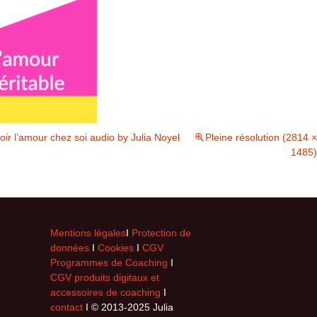
voir l’amour chez soi audio by Julia Noyel
Pleine résolution (2814 ×
1485)
Mentions légales
I
Protection de
données
I
Cookies
I
CGV
Programmes de Coaching
I
CGV produits digitaux et
accessoires de coaching
I
contact
I © 2013-2025 Julia