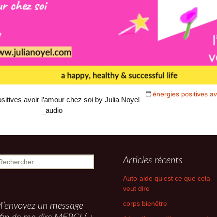
empathe ame
intuitive
ise
ces)
énergies positives a
ositives avoir l’amour chez soi by Julia Noyel
_audio
echercher :
Articles récents
Auto-aide qu‘est ce que cela
veut dire
corps bienêtre
’envoyez un message