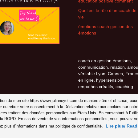
fin de me dire MERCI (-:
éducation positive comment
Quel est le rôle d’un coach de
vie
émotions coach gestion des
émotions
coach en gestion émotions,
communication, relation, amou
véritable Lyon, Cannes, Franc
en ligne, hypersensible
empathes créatifs, coaching
isation de mon site https://www.julianoyel.com de manière sûre et efficace, pour
er ou retirer votre consentement à la Déclaration relative aux cookies sur n
ices traitent des données personnelles aux États-Unis. En consentant à l'uti
 du RGPD. En cas de vente de vos informations personnelles, vous pouvez vous
Lire plus/ Rea
ez plus d'informations dans ma politique de confidentialité.