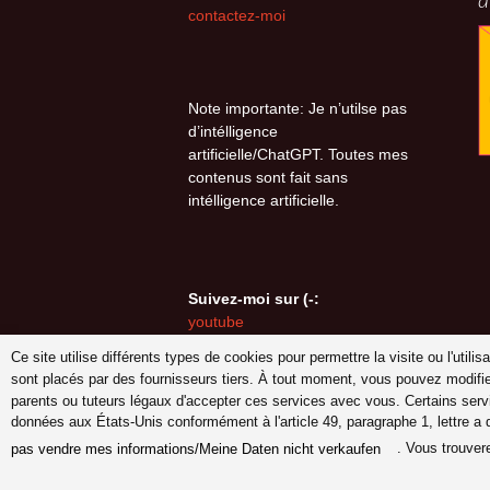
a
contactez-moi
Note importante: Je n’utilse pas
d’intélligence
artificielle/ChatGPT. Toutes mes
contenus sont fait sans
intélligence artificielle.
Suivez-moi sur (-:
youtube
INSTAGRAM
Ce site utilise différents types de cookies pour permettre la visite ou l'util
Pinterest
sont placés par des fournisseurs tiers. À tout moment, vous pouvez modifi
parents ou tuteurs légaux d'accepter ces services avec vous. Certains serv
données aux États-Unis conformément à l'article 49, paragraphe 1, lettre a
. Vous trouver
pas vendre mes informations/Meine Daten nicht verkaufen