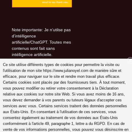
Note importante: Je n’utilse pas
d’intélligence
artificielle/ChatGPT. Toutes mes
contenus sont fait sans
intélligence artificielle.
X
Ce site utilise différents types de cookies pour permettre la visite ou
l'utilisation de mon site https://www.julianoyel.com de manière sûre et
efficace, pour naviguer sur le site et rendre mon travail plus efficace.
Suivez-moi sur (-:
Certains cookies sont placés par des fournisseurs tiers. À tout moment,
youtube
vous pouvez modifier ou retirer votre consentement à la Déclaration
INSTAGRAM
relative aux cookies sur notre site Web. Si vous avez moins de 16 ans,
Pinterest
vous devez demander à vos parents ou tuteurs légaux d'accepter ces
services avec vous. Certains services traitent des données personnelles
aux États-Unis. En consentant à l'utilisation de ces services, vous
consentez également au traitement de vos données aux États-Unis
conformément à l'article 49, paragraphe 1, lettre a du RGPD. En cas de
coach en gestion émotions,
vente de vos informations personnelles, vous pouvez vous désinscrire en
communication, relation, amour