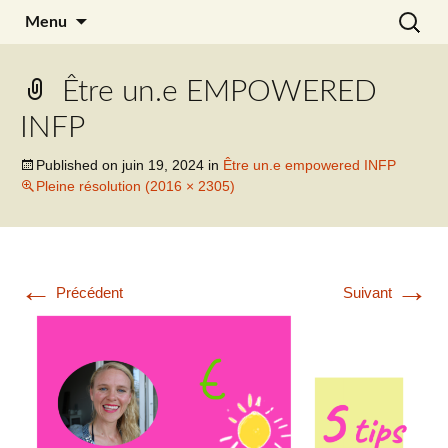
Aller
Recherc
Julia Noyel
Menu
au
contenu
Être un.e EMPOWERED
INFP
Published on
juin 19, 2024
in
Être un.e empowered INFP
Pleine résolution (2016 × 2305)
←
→
Précédent
Suivant