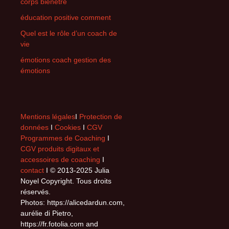
corps bienêtre
éducation positive comment
Quel est le rôle d’un coach de
vie
émotions coach gestion des
émotions
Mentions légales
I
Protection de
données
I
Cookies
I
CGV
Programmes de Coaching
I
CGV produits digitaux et
accessoires de coaching
I
contact
I © 2013-2025 Julia
Noyel Copyright. Tous droits
réservés.
Photos: https://alicedardun.com,
aurélie di Pietro,
https://fr.fotolia.com and