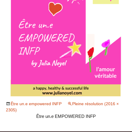
Être un.e empowered INFP
Pleine résolution (2016 ×
2305)
Être un.e EMPOWERED INFP