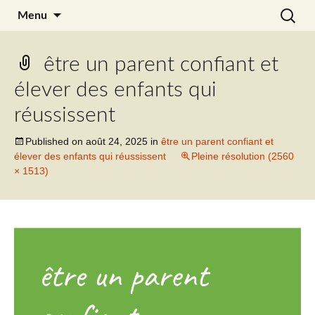
Aller
Recherc
Julia Noyel
Menu
au
contenu
être un parent confiant et
élever des enfants qui
réussissent
Published on
août 24, 2025
in
être un parent confiant et
élever des enfants qui réussissent
Pleine résolution (2560
× 1513)