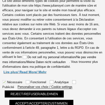
Ce site utilise différents types de cookies pour permettre la visite ou
l'utilisation de mon site https://www.julianoyel.com de manière sûre et
efficace, pour naviguer sur le site et rendre mon travail plus efficace.
Suivez-moi sur (-:
Certains cookies sont placés par des fournisseurs tiers. À tout moment,
youtube
vous pouvez modifier ou retirer votre consentement à la Déclaration
INSTAGRAM
relative aux cookies sur notre site Web. Si vous avez moins de 16 ans,
Pinterest
vous devez demander à vos parents ou tuteurs légaux d'accepter ces
services avec vous. Certains services traitent des données personnelles
aux États-Unis. En consentant à l'utilisation de ces services, vous
consentez également au traitement de vos données aux États-Unis
conformément à l'article 49, paragraphe 1, lettre a du RGPD. En cas de
coach en gestion émotions,
vente de vos informations personnelles, vous pouvez vous désinscrire en
communication, relation, amour
utilisant le lien
Do not sell my personal information/Ne pas vendre
véritable Lyon, Cannes, France
. Vous trouverez plus
mes informations/Meine Daten nicht verkaufen
en ligne, hypersensible
d'informations dans ma politique de confidentialité.
empathes créatifs, coaching
Lire plus/ Read More/ Mehr
Nécessaire
Fonctionnel
Analytique
Personaliser vos choix / Cookie settings
Publicité
REJECT/REFUSER/ABLEHNEN
Fièrement propulsé par WordPress
ACCEPT/ACCEPTER/ZUSTIMMEN