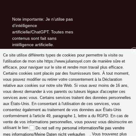
Note importante: Je n’utilse pas
d’intélligence
artificielle/ChatGPT. Toutes mes
contenus sont fait sans
intélligence artificielle.
X
Ce site utilise différents types de cookies pour permettre la visite ou
l'utilisation de mon site https://www.julianoyel.com de manière sûre et
efficace, pour naviguer sur le site et rendre mon travail plus efficace.
Suivez-moi sur (-:
Certains cookies sont placés par des fournisseurs tiers. À tout moment,
youtube
vous pouvez modifier ou retirer votre consentement à la Déclaration
INSTAGRAM
relative aux cookies sur notre site Web. Si vous avez moins de 16 ans,
Pinterest
vous devez demander à vos parents ou tuteurs légaux d'accepter ces
services avec vous. Certains services traitent des données personnelles
aux États-Unis. En consentant à l'utilisation de ces services, vous
consentez également au traitement de vos données aux États-Unis
conformément à l'article 49, paragraphe 1, lettre a du RGPD. En cas de
coach en gestion émotions,
vente de vos informations personnelles, vous pouvez vous désinscrire en
communication, relation, amour
utilisant le lien
Do not sell my personal information/Ne pas vendre
véritable Lyon, Cannes, France
. Vous trouverez plus
mes informations/Meine Daten nicht verkaufen
en ligne, hypersensible