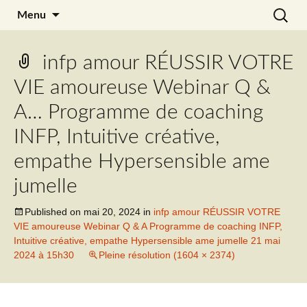
Aller
Recherc
Julia Noyel
Menu
au
contenu
infp amour RÉUSSIR VOTRE
VIE amoureuse Webinar Q &
A… Programme de coaching
INFP, Intuitive créative,
empathe Hypersensible ame
jumelle
Published on
mai 20, 2024
in
infp amour RÉUSSIR VOTRE
VIE amoureuse Webinar Q & A Programme de coaching INFP,
Intuitive créative, empathe Hypersensible ame jumelle 21 mai
2024 à 15h30
Pleine résolution (1604 × 2374)