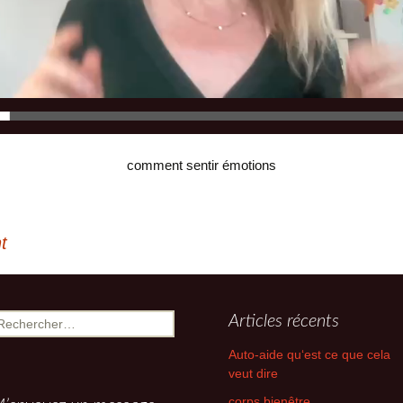
empathe ame
intuitive
ise
ces)
comment sentir émotions
t
echercher :
Articles récents
Auto-aide qu‘est ce que cela
veut dire
corps bienêtre