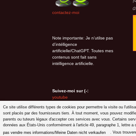
M
a
contactez-moi
Note importante: Je n’utilse pas
d’intélligence
artificielle/ChatGPT. Toutes mes
contenus sont fait sans
intélligence artificielle.
Suivez-moi sur (-:
youtube
INSTAGRAM
Ce site utilise différents types de cookies pour permettre la visite ou l'util
Pinterest
sont placés par des fournisseurs tiers. À tout moment, vous pouvez modifi
parents ou tuteurs légaux d'accepter ces services avec vous. Certains serv
données aux États-Unis conformément à l'article 49, paragraphe 1, lettre a
. Vous trouver
pas vendre mes informations/Meine Daten nicht verkaufen