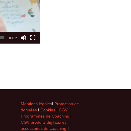
00:32
Mentions légales
I
Protection de
données
I
Cookies
I
CGV
Programmes de Coaching
I
CGV produits digitaux et
accessoires de coaching
I