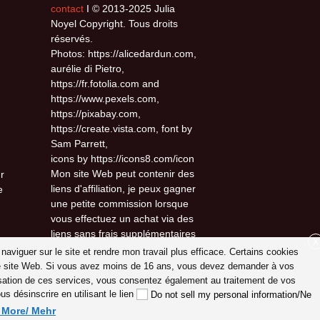
contact
I © 2013-2025 Julia
Noyel Copyright. Tous droits
réservés.
Photos: https://alicedardun.com,
aurélie di Pietro,
https://fr.fotolia.com and
https://www.pexels.com,
https://pixabay.com,
https://create.vista.com, font by
Sam Parrett,
icons by https://icons8.com/icon
Mon site Web peut contenir des
r
liens d'affiliation, je peux gagner
e
une petite commission lorsque
vous effectuez un achat via des
liens sans frais supplémentaires
X
pour vous.
 naviguer sur le site et rendre mon travail plus efficace. Certains cookies
otre site Web. Si vous avez moins de 16 ans, vous devez demander à vos
lisation de ces services, vous consentez également au traitement de vos
 désinscrire en utilisant le lien
Do not sell my personal information/Ne
d More/ Mehr