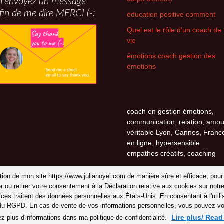
’envoyez un message
fin de me dire MERCI (-:
éducation positive comment
Quel est le rôle d’un coach de
vie
émotions coach gestion des
émotions
coach en gestion émotions,
communication, relation, amou
véritable Lyon, Cannes, Franc
en ligne, hypersensible
empathes créatifs, coaching
isation de mon site https://www.julianoyel.com de manière sûre et efficace, pour
er ou retirer votre consentement à la Déclaration relative aux cookies sur n
ices traitent des données personnelles aux États-Unis. En consentant à l'uti
 du RGPD. En cas de vente de vos informations personnelles, vous pouvez vous
Lire plus/ Rea
ez plus d'informations dans ma politique de confidentialité.