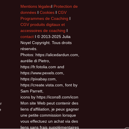
Mentions légales
I
Protection de
données
I
Cookies
I
CGV
Programmes de Coaching
I
CGV produits digitaux et
accessoires de coaching
I
contact
I © 2013-2025 Julia
Noyel Copyright. Tous droits
réservés.
Photos: https://alicedardun.com,
aurélie di Pietro,
https://fr.fotolia.com and
https://www.pexels.com,
https://pixabay.com,
https://create.vista.com, font by
Sam Parrett,
icons by https://icons8.com/icon
Mon site Web peut contenir des
r
liens d'affiliation, je peux gagner
e
une petite commission lorsque
vous effectuez un achat via des
liens sans frais supplémentaires