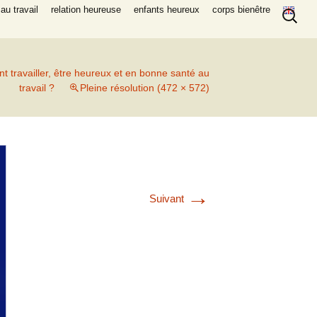
Recherc
au travail
relation heureuse
enfants heureux
corps bienêtre
 travailler, être heureux et en bonne santé au
travail ?
Pleine résolution (472 × 572)
→
Suivant