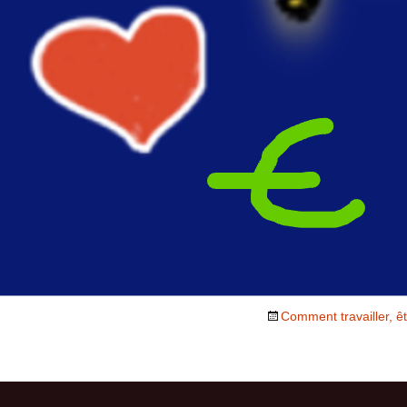
empathe ame
intuitive
ise
ces)
Comment travailler, ê