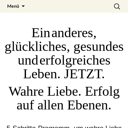
Zum
Search
Julia Noyel
Menü
Inhalt
for:
springen
Ein
anderes
,
glückliches
,
gesundes
und
erfolgreiches
Leben. JETZT.
Wahre Liebe. Erfolg
auf allen Ebenen.