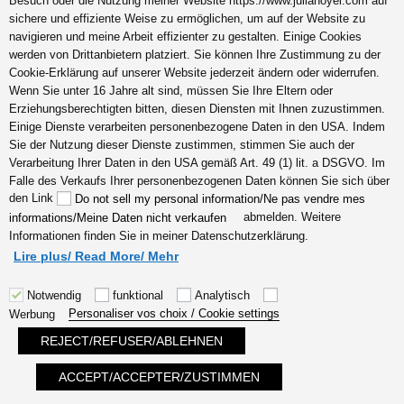
Besuch oder die Nutzung meiner Website https://www.julianoyel.com auf
hochsensible Menschen
sichere und effiziente Weise zu ermöglichen, um auf der Website zu
Berufe
navigieren und meine Arbeit effizienter zu gestalten. Einige Cookies
werden von Drittanbietern platziert. Sie können Ihre Zustimmung zu der
Deutscher Expatriate Leben
Cookie-Erklärung auf unserer Website jederzeit ändern oder widerrufen.
und Arbeiten in Frankreich
Wenn Sie unter 16 Jahre alt sind, müssen Sie Ihre Eltern oder
Hochsensible Eltern Mutter
Erziehungsberechtigten bitten, diesen Diensten mit Ihnen zuzustimmen.
Einige Dienste verarbeiten personenbezogene Daten in den USA. Indem
Sie der Nutzung dieser Dienste zustimmen, stimmen Sie auch der
Verarbeitung Ihrer Daten in den USA gemäß Art. 49 (1) lit. a DSGVO. Im
Falle des Verkaufs Ihrer personenbezogenen Daten können Sie sich über
Impressum
I
den Link
Do not sell my personal information/Ne pas vendre mes
Datenschutzerklärung
I
abmelden. Weitere
informations/Meine Daten nicht verkaufen
Cookie-Richtlinie
I
AGB 1:1
Informationen finden Sie in meiner Datenschutzerklärung.
Coaching services &
Lire plus/ Read More/ Mehr
Coaching Programme
I
AGB
Digitale Produkte & coaching
Notwendig
funktional
Analytisch
accessories
I
Kontakt
I ©
Personaliser vos choix / Cookie settings
Werbung
2013-2025 Julia Noyel
Copyright. Alle Rechte
REJECT/REFUSER/ABLEHNEN
vorbehalten.
Photos:
ACCEPT/ACCEPTER/ZUSTIMMEN
https://alicedardun.com,