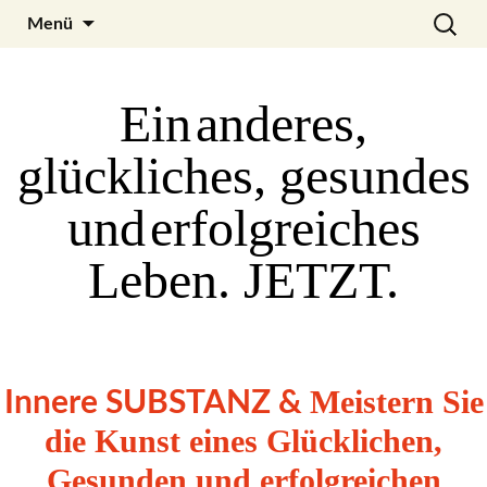
Zum
Search
Julia Noyel
Menü
Inhalt
for:
springen
Ein
anderes
,
glückliches
,
gesundes
und
erfolgreiches
Leben. JETZT
.
Meistern Sie
Innere SUBSTANZ &
die Kunst eines Glücklichen,
Gesunden und erfolgreichen