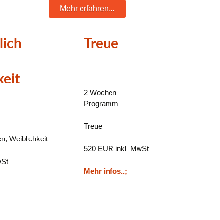
Mehr erfahren...
lich
Treue
keit
2 Wochen
Programm
Treue
en, Weiblichkeit
520 EUR inkl MwSt
wSt
Mehr infos..;