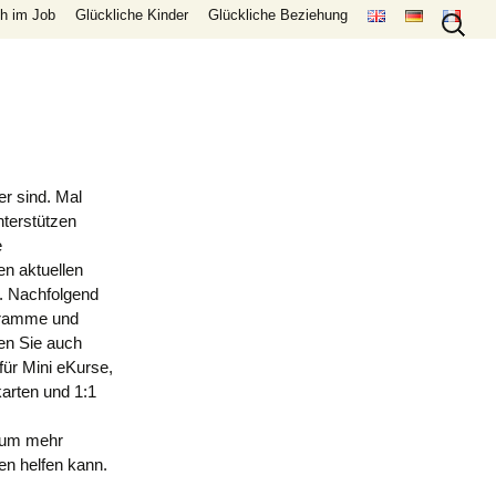
Search
ch im Job
Glückliche Kinder
Glückliche Beziehung
for:
er sind. Mal
nterstützen
e
en aktuellen
. Nachfolgend
gramme und
en Sie auch
für Mini
eKurse,
arten und 1:1
 um mehr
nen helfen kann.