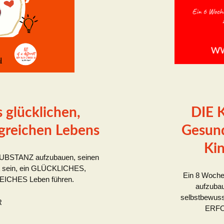
 glücklichen,
DIE K
greichen Lebens
Gesund
Kin
SUBSTANZ aufzubauen, seinen
st sein, ein GLÜCKLICHES,
Ein 8 Woch
CHES Leben führen.
aufzubau
selbstbewu
R
ERFO