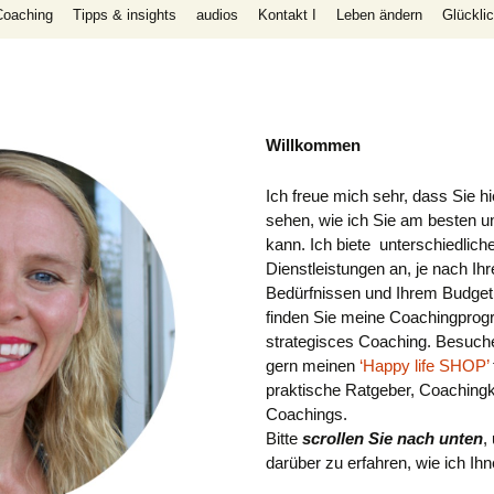
Coaching
Tipps & insights
audios
Kontakt I
Leben ändern
Glückli
meine Beziehungskappen
folg wahre
Willkommen
uitive,
e,
Ich freue mich sehr, dass Sie hi
sehen, wie ich Sie am besten u
rtrauen,
kann. Ich biete unterschiedlich
Dienstleistungen an, je nach Ihr
Bedürfnissen und Ihrem Budget
finden Sie meine Coachingpro
strategisces Coaching
. Besuch
gern meinen
‘Happy life SHOP’
praktische Ratgeber, Coachingk
Coachings.
Bitte
scrollen Sie nach unten
,
darüber zu erfahren, wie ich Ih