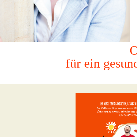
O
für ein gesun