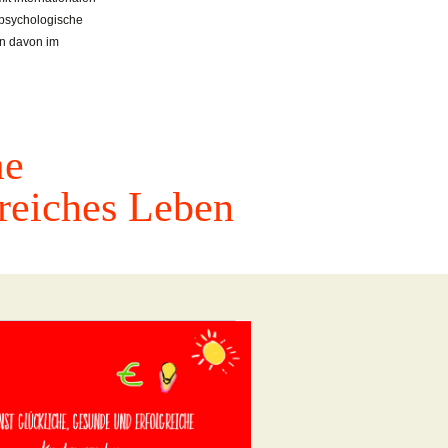
d psychologische
nen davon im
me
greiches Leben