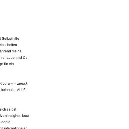
nd
Selbsthilfe
elbst helfen
 Während meine
erlauben, ist Ziel
ge für ein
Programm ‘zurück
 beinhaltet ALLE
 sich selbst
tiven insights, best
 People
it internationalen