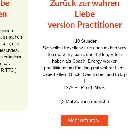
ebe
Zurück zur wahren
en
Liebe
version Practitioner
rogramm
reit machen
+10 Stunden
 sein, eine
Sie wollen Exzellenz erreichen in dem was
 gesundes,
Sie machen, sich sicher fühlen, Erfolg
iv verändern
haben als Coach, Energy worker,
etc.).
practititioner im Einklang mit wahrer Liebe
UR TTC )
dauerhaftem Glück, Gesundheit und Erfolg
!
1275 EUR inkl. MwSt
(2 Mal Zahlung möglich )
Mehr erfahren...