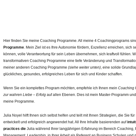
Hier finden Sie meine Coaching Programme. All meine 4 Coachingprograms si
Programme
. Mein Ziel ist es Ihre Autonomie fördern, Exzellenz erreichen, sich s
können, volle Verantwortung für sein Leben übernehmen, sich kraftvoll fühlen.
transformativen Coaching Programme eine tiefe Veränderung und Transformation 
meiner anderen Coaching Programme
(siehe weiter unten)
, eine solide Grundla
glückliches, gesundes, erfolgreiches Leben für sich und Kinder schaffen.
Wenn Sie ein komplettes Program möchten, empfehle ich Ihnen mein
Coaching 
zur wahren Liebe – Erfolg
auf allen Ebenen. Dies ist mein Master-Programm und
meine Programme.
Julia Noyel hilft Ihnen sich selbst helfen und teilt mit Ihnen Strategien, die Sie für
entwickelt und erfolgreich angewendet hat. All Ihre Inhalte basierenden auf
intui
practices die
Julia während Ihrer langjährigen Erfahrung im Bereich Coaching,
Management, Leadership, in Ihrer Arbeit als Referent an Business Schulen und m