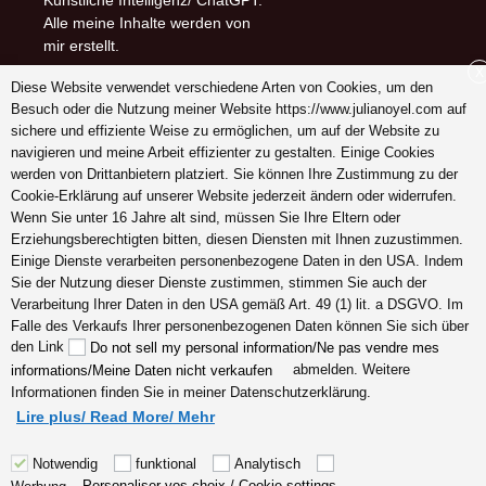
Alle meine Inhalte werden von
mir erstellt.
X
Diese Website verwendet verschiedene Arten von Cookies, um den
Follow me on (-:
Besuch oder die Nutzung meiner Website https://www.julianoyel.com auf
youtube
sichere und effiziente Weise zu ermöglichen, um auf der Website zu
INSTAGRAM
navigieren und meine Arbeit effizienter zu gestalten. Einige Cookies
Pinterest
werden von Drittanbietern platziert. Sie können Ihre Zustimmung zu der
Cookie-Erklärung auf unserer Website jederzeit ändern oder widerrufen.
Wenn Sie unter 16 Jahre alt sind, müssen Sie Ihre Eltern oder
Erziehungsberechtigten bitten, diesen Diensten mit Ihnen zuzustimmen.
Schreiben Sie mir ein
Einige Dienste verarbeiten personenbezogene Daten in den USA. Indem
Dankeschön (-:
Sie der Nutzung dieser Dienste zustimmen, stimmen Sie auch der
Verarbeitung Ihrer Daten in den USA gemäß Art. 49 (1) lit. a DSGVO. Im
Falle des Verkaufs Ihrer personenbezogenen Daten können Sie sich über
den Link
Do not sell my personal information/Ne pas vendre mes
abmelden. Weitere
informations/Meine Daten nicht verkaufen
Informationen finden Sie in meiner Datenschutzerklärung.
Lire plus/ Read More/ Mehr
Notwendig
funktional
Analytisch
Personaliser vos choix / Cookie settings