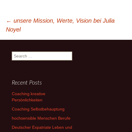
Beitragsnavigation
←
unsere Mission, Werte, Vision bei Julia
Noyel
Search
for:
Recent Posts
Coaching kreative
Persönlichkeiten
Coaching Selbstbehauptung
hochsensible Menschen Berufe
Deutscher Expatriate Leben und