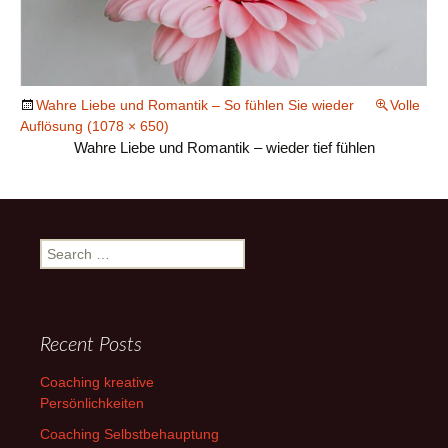
Wahre Liebe und Romantik – So fühlen Sie wieder
Volle
Auflösung (1078 × 650)
Wahre Liebe und Romantik – wieder tief fühlen
Search
for:
Recent Posts
Coaching kreative
Persönlichkeiten
Coaching Selbstbehauptung