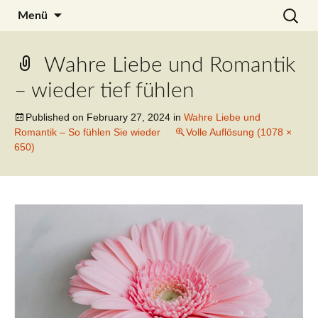
Zum
Search
Julia Noyel
Menü
Inhalt
for:
springen
Wahre Liebe und Romantik
– wieder tief fühlen
Published on
February 27, 2024
in
Wahre Liebe und
Romantik – So fühlen Sie wieder
Volle Auflösung (1078 ×
650)