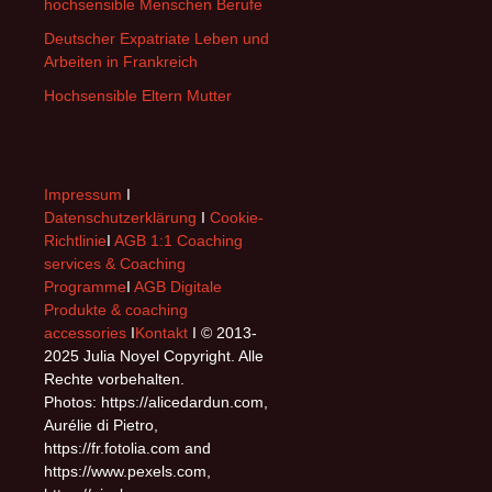
hochsensible Menschen Berufe
Deutscher Expatriate Leben und
Arbeiten in Frankreich
Hochsensible Eltern Mutter
Impressum
I
Datenschutzerklärung
I
Cookie-
Richtlinie
I
AGB 1:1 Coaching
services & Coaching
Programme
I
AGB Digitale
Produkte & coaching
accessories
I
Kontakt
I © 2013-
2025 Julia Noyel Copyright. Alle
Rechte vorbehalten.
Photos: https://alicedardun.com,
Aurélie di Pietro,
https://fr.fotolia.com and
https://www.pexels.com,