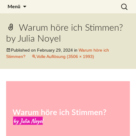
Zum
Search
Julia Noyel
Menü
Inhalt
for:
springen
Warum höre ich Stimmen?
by Julia Noyel
Published on
February 29, 2024
in
Warum höre ich
Stimmen?
Volle Auflösung (3506 × 1993)