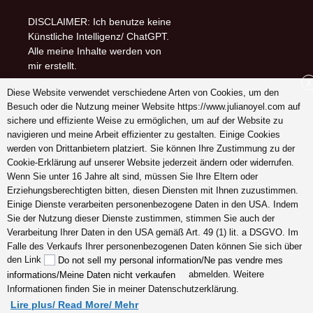
DISCLAIMER: Ich benutze keine
Künstliche Intelligenz/ ChatGPT.
Alle meine Inhalte werden von
mir erstellt.
X
Diese Website verwendet verschiedene Arten von Cookies, um den
Follow me on (-:
Besuch oder die Nutzung meiner Website https://www.julianoyel.com auf
youtube
sichere und effiziente Weise zu ermöglichen, um auf der Website zu
INSTAGRAM
navigieren und meine Arbeit effizienter zu gestalten. Einige Cookies
Pinterest
werden von Drittanbietern platziert. Sie können Ihre Zustimmung zu der
Cookie-Erklärung auf unserer Website jederzeit ändern oder widerrufen.
Wenn Sie unter 16 Jahre alt sind, müssen Sie Ihre Eltern oder
Erziehungsberechtigten bitten, diesen Diensten mit Ihnen zuzustimmen.
Schreiben Sie mir ein
Einige Dienste verarbeiten personenbezogene Daten in den USA. Indem
Dankeschön (-:
Sie der Nutzung dieser Dienste zustimmen, stimmen Sie auch der
Verarbeitung Ihrer Daten in den USA gemäß Art. 49 (1) lit. a DSGVO. Im
Falle des Verkaufs Ihrer personenbezogenen Daten können Sie sich über
den Link
Do not sell my personal information/Ne pas vendre mes
abmelden. Weitere
informations/Meine Daten nicht verkaufen
Informationen finden Sie in meiner Datenschutzerklärung.
Lire plus/ Read More/ Mehr