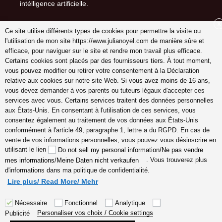
intélligence artificielle.
X
Ce site utilise différents types de cookies pour permettre la visite ou
l'utilisation de mon site https://www.julianoyel.com de manière sûre et
Suivez-moi sur (-:
efficace, pour naviguer sur le site et rendre mon travail plus efficace.
youtube
Certains cookies sont placés par des fournisseurs tiers. À tout moment,
INSTAGRAM
vous pouvez modifier ou retirer votre consentement à la Déclaration
Pinterest
relative aux cookies sur notre site Web. Si vous avez moins de 16 ans,
vous devez demander à vos parents ou tuteurs légaux d'accepter ces
services avec vous. Certains services traitent des données personnelles
aux États-Unis. En consentant à l'utilisation de ces services, vous
consentez également au traitement de vos données aux États-Unis
coach en gestion émotions,
conformément à l'article 49, paragraphe 1, lettre a du RGPD. En cas de
communication, relation,
vente de vos informations personnelles, vous pouvez vous désinscrire en
amour véritable Lyon,
utilisant le lien
Do not sell my personal information/Ne pas vendre
Cannes, France en ligne,
. Vous trouverez plus
mes informations/Meine Daten nicht verkaufen
hypersensible empathes
d'informations dans ma politique de confidentialité.
créatifs, coaching
Lire plus/ Read More/ Mehr
Nécessaire
Fonctionnel
Analytique
Personaliser vos choix / Cookie settings
Publicité