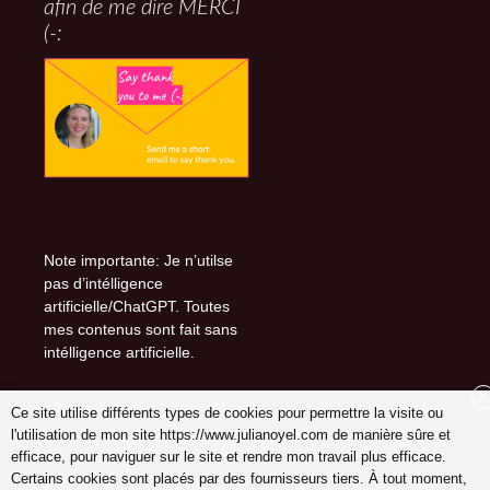
afin de me dire MERCI
(-:
Note importante: Je n’utilse
pas d’intélligence
artificielle/ChatGPT. Toutes
mes contenus sont fait sans
intélligence artificielle.
X
Ce site utilise différents types de cookies pour permettre la visite ou
l'utilisation de mon site https://www.julianoyel.com de manière sûre et
Suivez-moi sur (-:
efficace, pour naviguer sur le site et rendre mon travail plus efficace.
youtube
Certains cookies sont placés par des fournisseurs tiers. À tout moment,