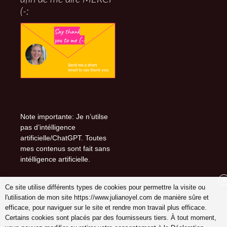
(-:
Note importante: Je n’utilse
pas d’intélligence
artificielle/ChatGPT. Toutes
mes contenus sont fait sans
intélligence artificielle.
X
Ce site utilise différents types de cookies pour permettre la visite ou
l'utilisation de mon site https://www.julianoyel.com de manière sûre et
Suivez-moi sur (-:
efficace, pour naviguer sur le site et rendre mon travail plus efficace.
youtube
Certains cookies sont placés par des fournisseurs tiers. À tout moment,
INSTAGRAM