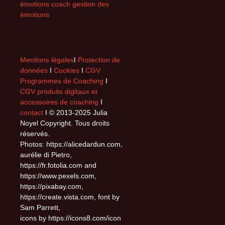
émotions coach gestion des
émotions
Mentions légales
I
Protection de
données
I
Cookies
I
CGV
Programmes de Coaching
I
CGV produits digitaux et
accessoires de coaching
I
contact
I © 2013-2025 Julia
Noyel Copyright. Tous droits
réservés.
Photos: https://alicedardun.com,
aurélie di Pietro,
https://fr.fotolia.com and
https://www.pexels.com,
https://pixabay.com,
https://create.vista.com, font by
Sam Parrett,
icons by https://icons8.com/icon