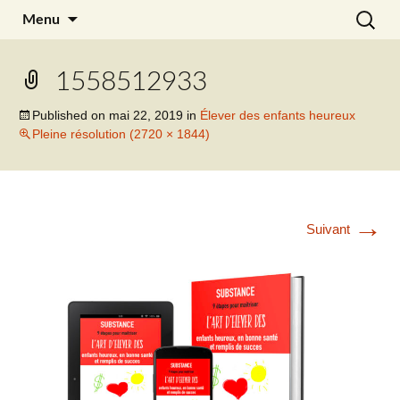
Aller
Recherc
Julia Noyel
Menu
au
contenu
1558512933
Published on
mai 22, 2019
in
Élever des enfants heureux
Pleine résolution (2720 × 1844)
→
Suivant