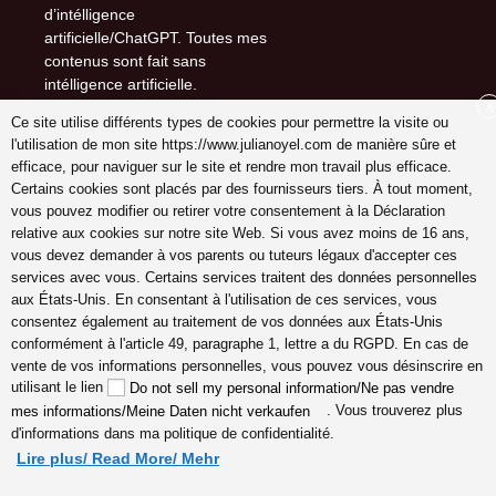
d’intélligence
artificielle/ChatGPT. Toutes mes
contenus sont fait sans
intélligence artificielle.
X
Ce site utilise différents types de cookies pour permettre la visite ou
l'utilisation de mon site https://www.julianoyel.com de manière sûre et
efficace, pour naviguer sur le site et rendre mon travail plus efficace.
Suivez-moi sur (-:
Certains cookies sont placés par des fournisseurs tiers. À tout moment,
youtube
vous pouvez modifier ou retirer votre consentement à la Déclaration
INSTAGRAM
relative aux cookies sur notre site Web. Si vous avez moins de 16 ans,
Pinterest
vous devez demander à vos parents ou tuteurs légaux d'accepter ces
services avec vous. Certains services traitent des données personnelles
aux États-Unis. En consentant à l'utilisation de ces services, vous
consentez également au traitement de vos données aux États-Unis
conformément à l'article 49, paragraphe 1, lettre a du RGPD. En cas de
coach en gestion émotions,
vente de vos informations personnelles, vous pouvez vous désinscrire en
communication, relation, amour
utilisant le lien
Do not sell my personal information/Ne pas vendre
véritable Lyon, Cannes, France
. Vous trouverez plus
mes informations/Meine Daten nicht verkaufen
en ligne, hypersensible
d'informations dans ma politique de confidentialité.
empathes créatifs, coaching
Lire plus/ Read More/ Mehr