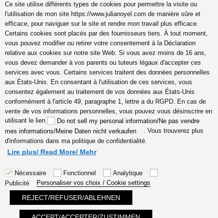
Ce site utilise différents types de cookies pour permettre la visite ou
l'utilisation de mon site https://www.julianoyel.com de manière sûre et
efficace, pour naviguer sur le site et rendre mon travail plus efficace.
Suivez-moi sur (-:
Certains cookies sont placés par des fournisseurs tiers. À tout moment,
youtube
vous pouvez modifier ou retirer votre consentement à la Déclaration
INSTAGRAM
relative aux cookies sur notre site Web. Si vous avez moins de 16 ans,
Pinterest
vous devez demander à vos parents ou tuteurs légaux d'accepter ces
services avec vous. Certains services traitent des données personnelles
aux États-Unis. En consentant à l'utilisation de ces services, vous
consentez également au traitement de vos données aux États-Unis
conformément à l'article 49, paragraphe 1, lettre a du RGPD. En cas de
coach en gestion émotions,
vente de vos informations personnelles, vous pouvez vous désinscrire en
communication, relation, amour
utilisant le lien
Do not sell my personal information/Ne pas vendre
véritable Lyon, Cannes, France
. Vous trouverez plus
mes informations/Meine Daten nicht verkaufen
en ligne, hypersensible
d'informations dans ma politique de confidentialité.
empathes créatifs, coaching
Lire plus/ Read More/ Mehr
Nécessaire
Fonctionnel
Analytique
Personaliser vos choix / Cookie settings
Publicité
REJECT/REFUSER/ABLEHNEN
Fièrement propulsé par WordPress
ACCEPT/ACCEPTER/ZUSTIMMEN