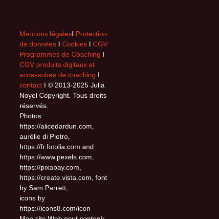
Mentions légales
I
Protection
de données
I
Cookies
I
CGV
Programmes de Coaching
I
CGV produits digitaux et
accessoires de coaching
I
contact
I © 2013-2025 Julia
Noyel Copyright. Tous droits
réservés.
Photos:
https://alicedardun.com,
aurélie di Pietro,
https://fr.fotolia.com and
https://www.pexels.com,
https://pixabay.com,
https://create.vista.com, font
by Sam Parrett,
icons by
https://icons8.com/icon
Mon site Web peut contenir