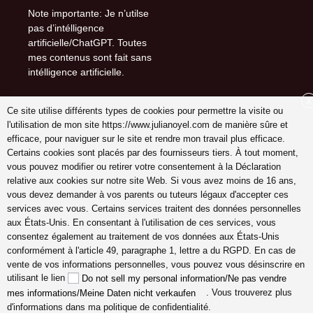
Note importante: Je n’utilse
pas d’intélligence
artificielle/ChatGPT. Toutes
mes contenus sont fait sans
intélligence artificielle.
X
Ce site utilise différents types de cookies pour permettre la visite ou
l'utilisation de mon site https://www.julianoyel.com de manière sûre et
Suivez-moi sur (-:
efficace, pour naviguer sur le site et rendre mon travail plus efficace.
youtube
Certains cookies sont placés par des fournisseurs tiers. À tout moment,
INSTAGRAM
vous pouvez modifier ou retirer votre consentement à la Déclaration
Pinterest
relative aux cookies sur notre site Web. Si vous avez moins de 16 ans,
vous devez demander à vos parents ou tuteurs légaux d'accepter ces
services avec vous. Certains services traitent des données personnelles
aux États-Unis. En consentant à l'utilisation de ces services, vous
consentez également au traitement de vos données aux États-Unis
coach en gestion émotions,
conformément à l'article 49, paragraphe 1, lettre a du RGPD. En cas de
communication, relation,
vente de vos informations personnelles, vous pouvez vous désinscrire en
amour véritable Lyon,
utilisant le lien
Do not sell my personal information/Ne pas vendre
Cannes, France en ligne,
. Vous trouverez plus
mes informations/Meine Daten nicht verkaufen
hypersensible empathes
d'informations dans ma politique de confidentialité.
créatifs, coaching