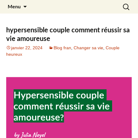
Aller
Recherc
Julia Noyel
Menu
au
contenu
hypersensible couple comment réussir sa
vie amoureuse
janvier 22, 2024
Blog fran
,
Changer sa vie
,
Couple
heureux