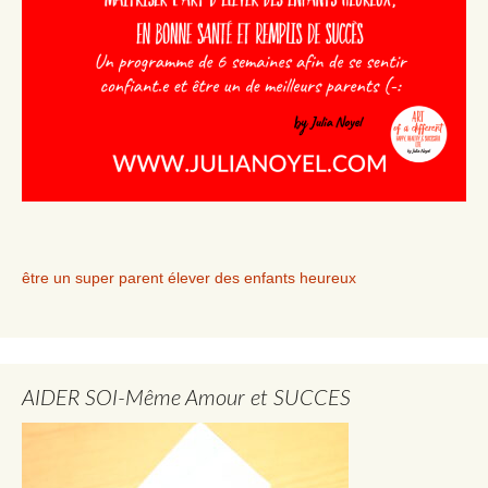
être un super parent élever des enfants heureux
AIDER SOI-Même Amour et SUCCES