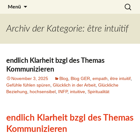
Zum
Search
Julia Noyel
Menü
Inhalt
for:
springen
Archiv der Kategorie: être intuitif
endlich Klarheit bzgl des Themas
Kommunizieren
November 3, 2025
Blog
,
Blog GER
,
empath
,
être intuitif
,
Gefühle fühlen spüren
,
Glücklich in der Arbeit
,
Glückliche
Beziehung
,
hochsensibel
,
INFP
,
intuitive
,
Spiritualität
endlich Klarheit bzgl des Themas
Kommunizieren