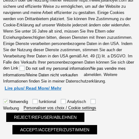
Besuch oder die Nutzung meiner Website https://www.julianoyel.com auf
sichere und effiziente Weise zu ermöglichen, um auf der Website zu
Deutscher Expatriate Leben und Arbeiten in Frankreich
navigieren und meine Arbeit effizienter zu gestalten. Einige Cookies
Hochsensible Eltern Mutter
werden von Drittanbietern platziert. Sie können Ihre Zustimmung zu der
Cookie-Erklärung auf unserer Website jederzeit ändern oder widerrufen.
Wenn Sie unter 16 Jahre alt sind, müssen Sie Ihre Eltern oder
Erziehungsberechtigten bitten, diesen Diensten mit Ihnen zuzustimmen.
Einige Dienste verarbeiten personenbezogene Daten in den USA. Indem
Search
Sie der Nutzung dieser Dienste zustimmen, stimmen Sie auch der
for:
Verarbeitung Ihrer Daten in den USA gemäß Art. 49 (1) lit. a DSGVO. Im
Falle des Verkaufs Ihrer personenbezogenen Daten können Sie sich über
den Link
Do not sell my personal information/Ne pas vendre mes
abmelden. Weitere
informations/Meine Daten nicht verkaufen
Recent Posts
Informationen finden Sie in meiner Datenschutzerklärung.
Coaching kreative
Lire plus/ Read More/ Mehr
Persönlichkeiten
Notwendig
funktional
Analytisch
Coaching Selbstbehauptung
Personaliser vos choix / Cookie settings
Werbung
hochsensible Menschen
REJECT/REFUSER/ABLEHNEN
Berufe
Deutscher Expatriate Leben
ACCEPT/ACCEPTER/ZUSTIMMEN
und Arbeiten in Frankreich