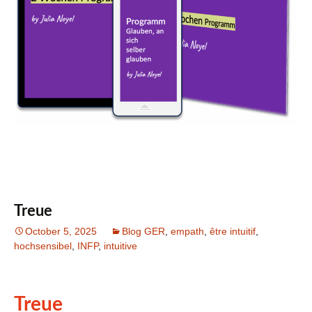
Treue
October 5, 2025
Blog GER
,
empath
,
être intuitif
,
hochsensibel
,
INFP
,
intuitive
Treue