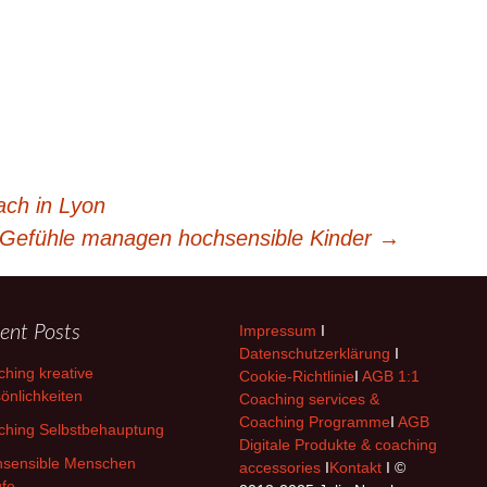
ach in Lyon
Gefühle managen hochsensible Kinder
→
ent Posts
Impressum
I
Datenschutzerklärung
I
hing kreative
Cookie-Richtlinie
I
AGB 1:1
önlichkeiten
Coaching services &
Coaching Programme
I
AGB
ching Selbstbehauptung
Digitale Produkte & coaching
hsensible Menschen
accessories
I
Kontakt
I ©
fe