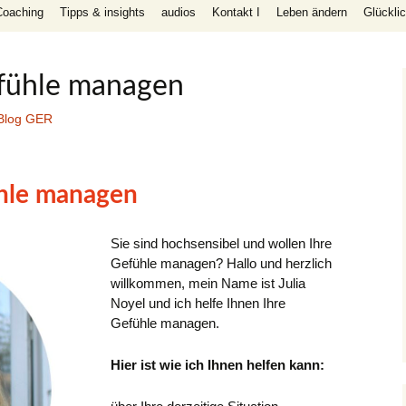
Coaching
Tipps & insights
audios
Kontakt I
Leben ändern
Glückli
meine Beziehungskappen
fühle managen
folg wahre
Blog GER
uitive,
e,
hle managen
rtrauen,
Sie sind hochsensibel und wollen Ihre
Gefühle managen? Hallo und herzlich
willkommen, mein Name ist Julia
Noyel und ich helfe Ihnen Ihre
Gefühle managen.
Hier ist wie ich Ihnen helfen kann: