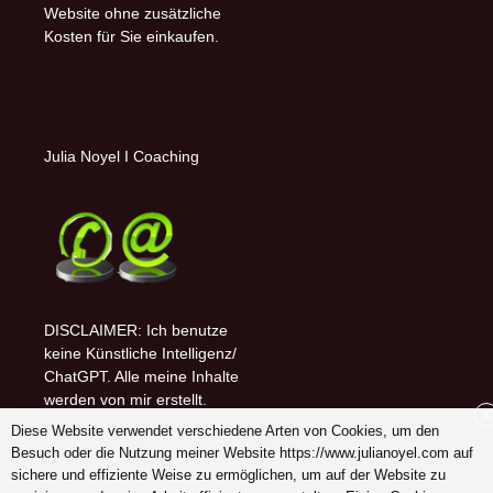
Website ohne zusätzliche
Kosten für Sie einkaufen.
Julia Noyel I Coaching
DISCLAIMER: Ich benutze
keine Künstliche Intelligenz/
ChatGPT. Alle meine Inhalte
werden von mir erstellt.
X
Diese Website verwendet verschiedene Arten von Cookies, um den
Follow me on (-:
Besuch oder die Nutzung meiner Website https://www.julianoyel.com auf
youtube
sichere und effiziente Weise zu ermöglichen, um auf der Website zu