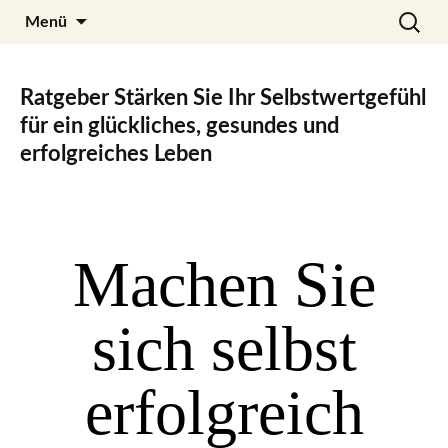
Zum
Search
Julia Noyel
Menü
Inhalt
for:
springen
Ratgeber Stärken Sie Ihr Selbstwertgefühl
für ein glückliches, gesundes und
erfolgreiches Leben
Machen Sie
sich selbst
erfolgreich