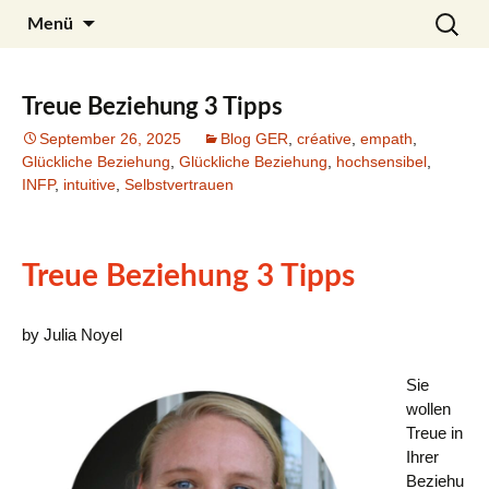
Zum
Search
Julia Noyel
Menü
Inhalt
for:
springen
Treue Beziehung 3 Tipps
September 26, 2025
Blog GER
,
créative
,
empath
,
Glückliche Beziehung
,
Glückliche Beziehung
,
hochsensibel
,
INFP
,
intuitive
,
Selbstvertrauen
Treue Beziehung 3 Tipps
by Julia Noyel
Sie
wollen
Treue in
Ihrer
Beziehu