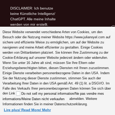
DISCLAIMER: Ich benutze
keine Künstliche Intelligenz/
ChatGPT. Alle meine Inhalte
werden von mir erstellt.
X
Diese Website verwendet verschiedene Arten von Cookies, um den
Follow me on (-:
Besuch oder die Nutzung meiner Website https://www.julianoyel.com auf
youtube
sichere und effiziente Weise zu ermöglichen, um auf der Website zu
INSTAGRAM
navigieren und meine Arbeit effizienter zu gestalten. Einige Cookies
Pinterest
werden von Drittanbietern platziert. Sie können Ihre Zustimmung zu der
Cookie-Erklärung auf unserer Website jederzeit ändern oder widerrufen.
Wenn Sie unter 16 Jahre alt sind, müssen Sie Ihre Eltern oder
Erziehungsberechtigten bitten, diesen Diensten mit Ihnen zuzustimmen.
Einige Dienste verarbeiten personenbezogene Daten in den USA. Indem
Schreiben Sie mir ein
Sie der Nutzung dieser Dienste zustimmen, stimmen Sie auch der
Dankeschön (-:
Verarbeitung Ihrer Daten in den USA gemäß Art. 49 (1) lit. a DSGVO. Im
Falle des Verkaufs Ihrer personenbezogenen Daten können Sie sich über
den Link
Do not sell my personal information/Ne pas vendre mes
abmelden. Weitere
informations/Meine Daten nicht verkaufen
Informationen finden Sie in meiner Datenschutzerklärung.
Lire plus/ Read More/ Mehr