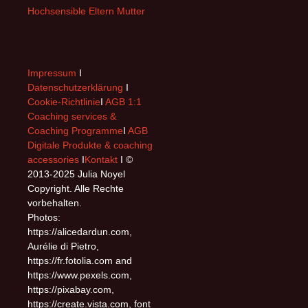
Hochsensible Eltern Mutter
Impressum
I
Datenschutzerklärung
I
Cookie-Richtlinie
I
AGB 1:1
Coaching services &
Coaching Programme
I
AGB
Digitale Produkte & coaching
accessories
I
Kontakt
I ©
2013-2025 Julia Noyel
Copyright. Alle Rechte
vorbehalten.
Photos:
https://alicedardun.com,
Aurélie di Pietro,
https://fr.fotolia.com and
https://www.pexels.com,
https://pixabay.com,
https://create.vista.com, font