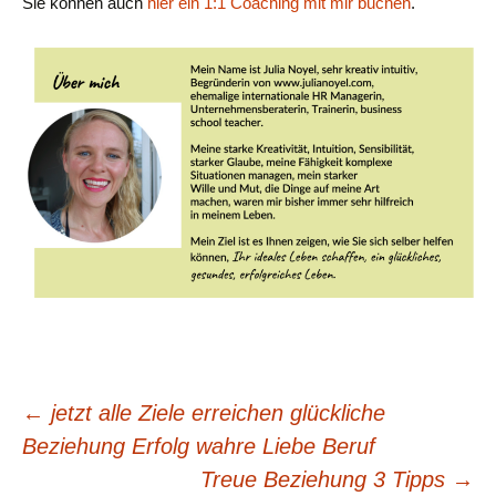
Sie können auch
hier ein 1:1 Coaching mit mir buchen
.
Beitragsnavigation
←
jetzt alle Ziele erreichen glückliche
Beziehung Erfolg wahre Liebe Beruf
Treue Beziehung 3 Tipps
→