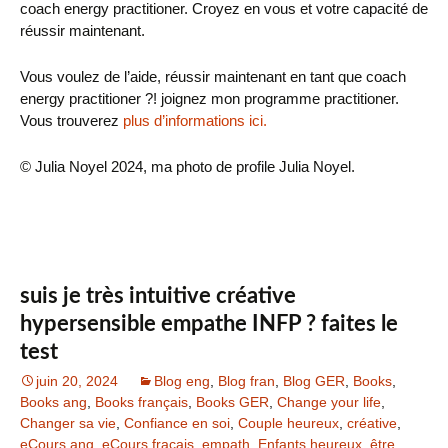
coach energy practitioner. Croyez en vous et votre capacité de
réussir maintenant.
Vous voulez de l’aide, réussir maintenant en tant que coach
energy practitioner ?! joignez mon programme practitioner.
Vous trouverez
plus d’informations ici.
© Julia Noyel 2024, ma photo de profile Julia Noyel.
suis je très intuitive créative
hypersensible empathe INFP ? faites le
test
juin 20, 2024
Blog eng
,
Blog fran
,
Blog GER
,
Books
,
Books ang
,
Books français
,
Books GER
,
Change your life
,
Changer sa vie
,
Confiance en soi
,
Couple heureux
,
créative
,
eCours ang
,
eCours fraçais
,
empath
,
Enfants heureux
,
être