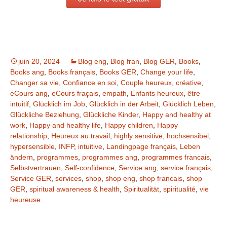
juin 20, 2024
Blog eng
,
Blog fran
,
Blog GER
,
Books
,
Books ang
,
Books français
,
Books GER
,
Change your life
,
Changer sa vie
,
Confiance en soi
,
Couple heureux
,
créative
,
eCours ang
,
eCours fraçais
,
empath
,
Enfants heureux
,
être
intuitif
,
Glücklich im Job
,
Glücklich in der Arbeit
,
Glücklich Leben
,
Glückliche Beziehung
,
Glückliche Kinder
,
Happy and healthy at
work
,
Happy and healthy life
,
Happy children
,
Happy
relationship
,
Heureux au travail
,
highly sensitive
,
hochsensibel
,
hypersensible
,
INFP
,
intuitive
,
Landingpage français
,
Leben
ändern
,
programmes
,
programmes ang
,
programmes francais
,
Selbstvertrauen
,
Self-confidence
,
Service ang
,
service français
,
Service GER
,
services
,
shop
,
shop eng
,
shop francais
,
shop
GER
,
spiritual awareness & health
,
Spiritualität
,
spiritualité
,
vie
heureuse