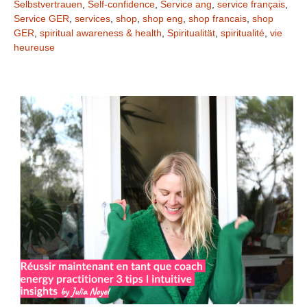
Selbstvertrauen
,
Self-confidence
,
Service ang
,
service français
,
Service GER
,
services
,
shop
,
shop eng
,
shop francais
,
shop
GER
,
spiritual awareness & health
,
Spiritualität
,
spiritualité
,
vie
heureuse