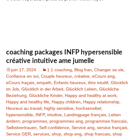
coaching packages INFP hypersensible
créative intuitive ame jumelle
juin 17, 2024
1:1 coaching
,
Blog fran
,
Changer sa vie
,
Confiance en soi
,
Couple heureux
,
créative
,
eCours ang
,
eCours fraçais
,
empath
,
Enfants heureux
,
être intuitif
,
Glücklich
im Job
,
Glücklich in der Arbeit
,
Glücklich Leben
,
Glückliche
Beziehung
,
Glückliche Kinder
,
Happy and healthy at work
,
Happy and healthy life
,
Happy children
,
Happy relationship
,
Heureux au travail
,
highly sensitive
,
hochsensibel
,
hypersensible
,
INFP
,
intuitive
,
Landingpage français
,
Leben
ändern
,
programmes
,
programmes ang
,
programmes francais
,
Selbstvertrauen
,
Self-confidence
,
Service ang
,
service français
,
Service GER
,
services
,
shop
,
shop eng
,
shop francais
,
shop