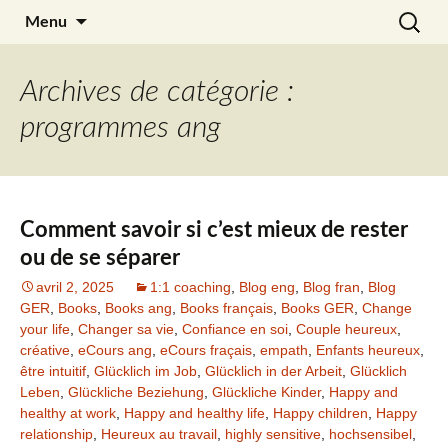
Aller
Recherc
Julia Noyel
Menu
au
contenu
Archives de catégorie :
programmes ang
Comment savoir si c’est mieux de rester
ou de se séparer
avril 2, 2025
1:1 coaching
,
Blog eng
,
Blog fran
,
Blog
GER
,
Books
,
Books ang
,
Books français
,
Books GER
,
Change
your life
,
Changer sa vie
,
Confiance en soi
,
Couple heureux
,
créative
,
eCours ang
,
eCours fraçais
,
empath
,
Enfants heureux
,
être intuitif
,
Glücklich im Job
,
Glücklich in der Arbeit
,
Glücklich
Leben
,
Glückliche Beziehung
,
Glückliche Kinder
,
Happy and
healthy at work
,
Happy and healthy life
,
Happy children
,
Happy
relationship
,
Heureux au travail
,
highly sensitive
,
hochsensibel
,