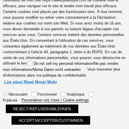
l'utilisation de mon site https://www.julianoyel.com de manière sûre et
Je me sens heureuse que vous soyez ici
efficace, pour naviguer sur le site et rendre mon travail plus efficace.
Certains cookies sont placés par des fournisseurs tiers. À tout moment,
vous pouvez modifier ou retirer votre consentement à la Déclaration
relative aux cookies sur notre site Web. Si vous avez moins de 16 ans,
vous devez demander à vos parents ou tuteurs légaux d'accepter ces
services avec vous. Certains services traitent des données personnelles
aux États-Unis. En consentant à l'utilisation de ces services, vous
consentez également au traitement de vos données aux États-Unis
conformément à l'article 49, paragraphe 1, lettre a du RGPD. En cas de
vente de vos informations personnelles, vous pouvez vous désinscrire en
utilisant le lien
Do not sell my personal information/Ne pas vendre
. Vous trouverez plus
mes informations/Meine Daten nicht verkaufen
d'informations dans ma politique de confidentialité.
Lire plus/ Read More/ Mehr
Nécessaire
Fonctionnel
Analytique
Personaliser vos choix / Cookie settings
Publicité
REJECT/REFUSER/ABLEHNEN
Posts
ACCEPT/ACCEPTER/ZUSTIMMEN
Find my posts/actualités here