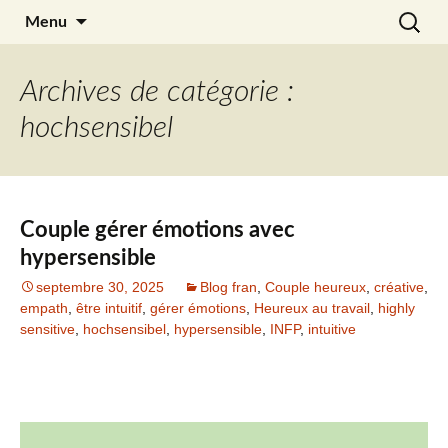
Aller
Recherc
Julia Noyel
Menu
au
contenu
Archives de catégorie :
hochsensibel
Couple gérer émotions avec
hypersensible
septembre 30, 2025
Blog fran
,
Couple heureux
,
créative
,
empath
,
être intuitif
,
gérer émotions
,
Heureux au travail
,
highly
sensitive
,
hochsensibel
,
hypersensible
,
INFP
,
intuitive