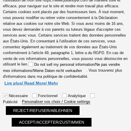
l'utilisation de mon site https://www.julianoyel.com de manière sûre et
Noyel Copyright. Tous droits
efficace, pour naviguer sur le site et rendre mon travail plus efficace.
Certains cookies sont placés par des fournisseurs tiers. À tout moment,
réservés.
vous pouvez modifier ou retirer votre consentement à la Déclaration
Photos:
relative aux cookies sur notre site Web. Si vous avez moins de 16 ans,
https://alicedardun.com,
vous devez demander à vos parents ou tuteurs légaux d'accepter ces
aurélie di Pietro,
services avec vous. Certains services traitent des données personnelles
https://fr.fotolia.com and
aux États-Unis. En consentant à l'utilisation de ces services, vous
https://www.pexels.com,
consentez également au traitement de vos données aux États-Unis
https://pixabay.com,
conformément à l'article 49, paragraphe 1, lettre a du RGPD. En cas de
https://create.vista.com, font
vente de vos informations personnelles, vous pouvez vous désinscrire en
by Sam Parrett,
utilisant le lien
Do not sell my personal information/Ne pas vendre
icons by
. Vous trouverez plus
mes informations/Meine Daten nicht verkaufen
https://icons8.com/icon
d'informations dans ma politique de confidentialité.
Mon site Web peut contenir
Lire plus/ Read More/ Mehr
des liens d'affiliation, je peux
gagner une petite
Nécessaire
Fonctionnel
Analytique
commission lorsque vous
Personaliser vos choix / Cookie settings
Publicité
effectuez un achat via des
liens sans frais
REJECT/REFUSER/ABLEHNEN
supplémentaires pour vous.
ACCEPT/ACCEPTER/ZUSTIMMEN