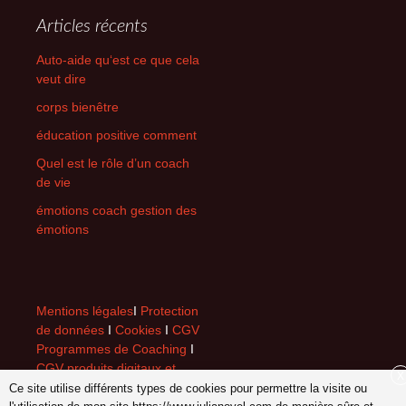
Articles récents
Auto-aide qu‘est ce que cela
veut dire
corps bienêtre
éducation positive comment
Quel est le rôle d’un coach
de vie
émotions coach gestion des
émotions
Mentions légales
I
Protection
de données
I
Cookies
I
CGV
Programmes de Coaching
I
CGV produits digitaux et
X
accessoires de coaching
I
Ce site utilise différents types de cookies pour permettre la visite ou
contact
I © 2013-2025 Julia