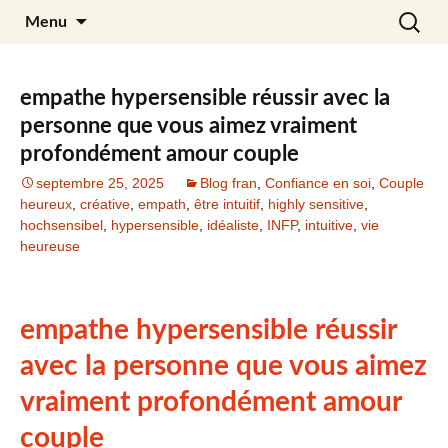
Aller
Recherc
Julia Noyel
Menu
au
contenu
empathe hypersensible réussir avec la
personne que vous aimez vraiment
profondément amour couple
septembre 25, 2025
Blog fran
,
Confiance en soi
,
Couple
heureux
,
créative
,
empath
,
être intuitif
,
highly sensitive
,
hochsensibel
,
hypersensible
,
idéaliste
,
INFP
,
intuitive
,
vie
heureuse
empathe hypersensible réussir
avec la personne que vous aimez
vraiment profondément amour
couple