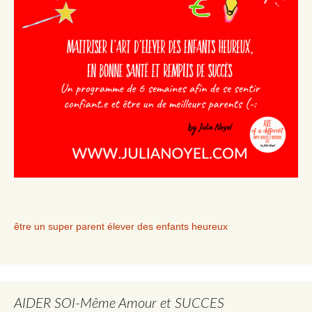
être un super parent élever des enfants heureux
AIDER SOI-Même Amour et SUCCES