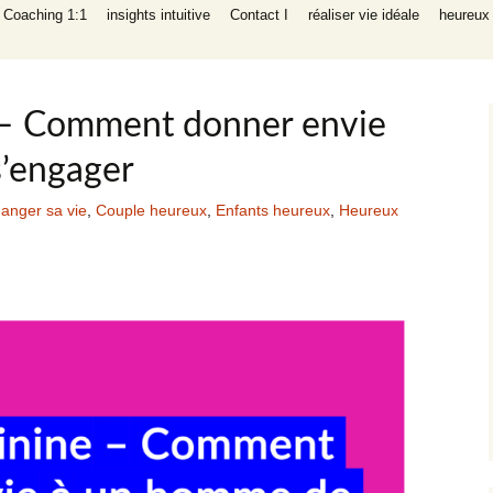
I Coaching 1:1
insights intuitive
Contact I
réaliser vie idéale
heureux 
liers
ng auto-aide
éritable,
parents, réussir
 – Comment donner envie
 intuitive
’engager
anger sa vie
,
Couple heureux
,
Enfants heureux
,
Heureux
 INFP
réatif empathe
ching de
 (relation,
, argent,
ants heureux)
e, en bonne
 de succès
ng auto-aide
gique succès
ravail
NFP