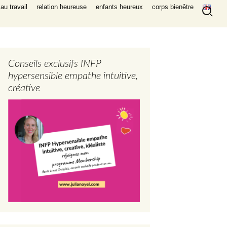
Recherc
au travail
relation heureuse
enfants heureux
corps bienêtre
Conseils exclusifs INFP
hypersensible empathe intuitive,
créative