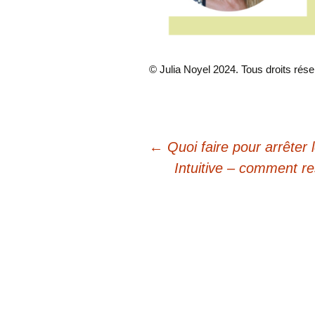
© Julia Noyel 2024. Tous droits rése
Navigation
←
Quoi faire pour arrêter l
Intuitive – comment r
des
articles