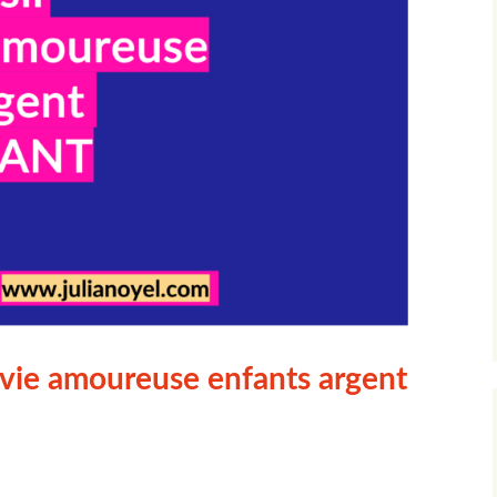
empathe ame
intuitive
ise
ces)
 vie amoureuse enfants argent