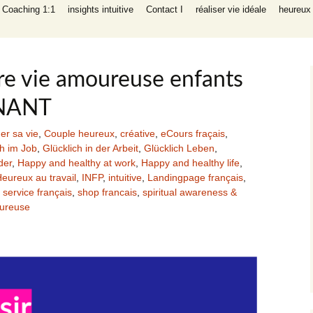
I Coaching 1:1
insights intuitive
Contact I
réaliser vie idéale
heureux 
liers
ng auto-aide
éritable,
parents, réussir
re vie amoureuse enfants
 intuitive
ENANT
er sa vie
,
Couple heureux
,
créative
,
eCours fraçais
,
 INFP
ch im Job
,
Glücklich in der Arbeit
,
Glücklich Leben
,
réatif empathe
der
,
Happy and healthy at work
,
Happy and healthy life
,
ching de
eureux au travail
,
INFP
,
intuitive
,
Landingpage français
,
 (relation,
,
service français
,
shop francais
,
spiritual awareness &
, argent,
ants heureux)
eureuse
e, en bonne
 de succès
ng auto-aide
gique succès
ravail
NFP