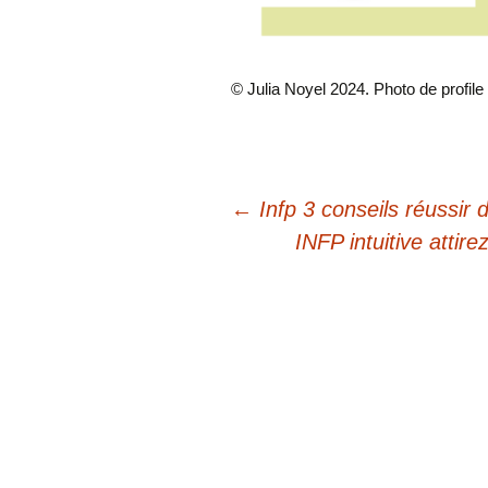
© Julia Noyel 2024. Photo de profile 
Navigation
←
Infp 3 conseils réussir 
INFP intuitive attir
des
articles