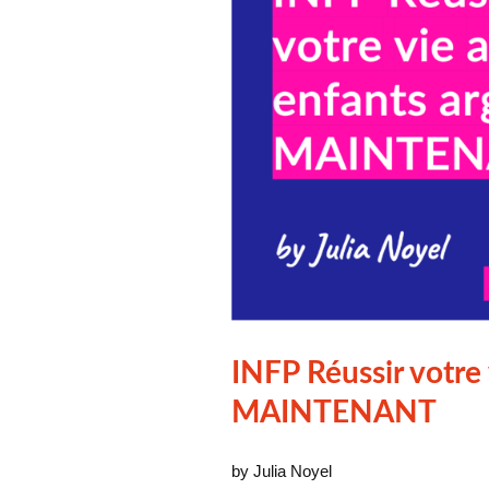
Hypersensible 
jumelle personne 
creative
Coaching entrepr
(Tous mes servi
INFP Réussir votre
MAINTENANT
by Julia Noyel