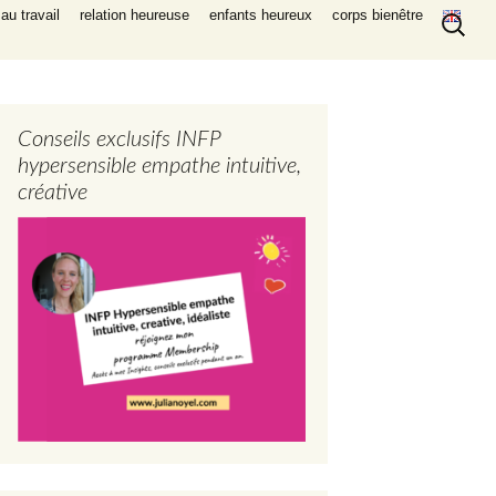
Recherc
au travail
relation heureuse
enfants heureux
corps bienêtre
Conseils exclusifs INFP
hypersensible empathe intuitive,
créative