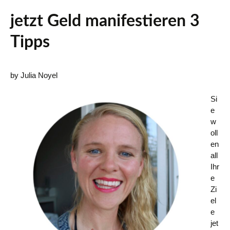
jetzt Geld manifestieren 3
Tipps
by Julia Noyel
Si
e
w
oll
en
all
Ihr
e
Zi
el
e
jet