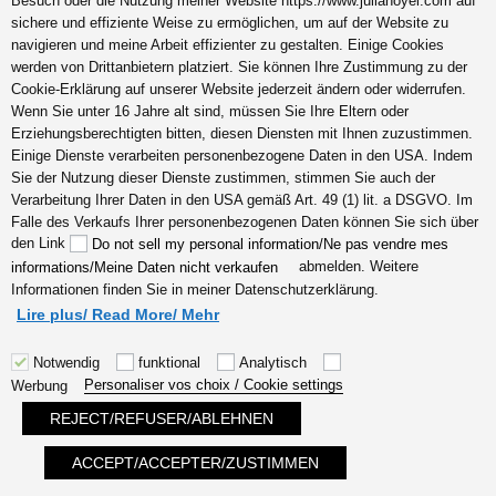
Besuch oder die Nutzung meiner Website https://www.julianoyel.com auf
sichere und effiziente Weise zu ermöglichen, um auf der Website zu
navigieren und meine Arbeit effizienter zu gestalten. Einige Cookies
by Julia Noyel
werden von Drittanbietern platziert. Sie können Ihre Zustimmung zu der
Cookie-Erklärung auf unserer Website jederzeit ändern oder widerrufen.
Wenn Sie unter 16 Jahre alt sind, müssen Sie Ihre Eltern oder
Erziehungsberechtigten bitten, diesen Diensten mit Ihnen zuzustimmen.
Einige Dienste verarbeiten personenbezogene Daten in den USA. Indem
Sie der Nutzung dieser Dienste zustimmen, stimmen Sie auch der
Verarbeitung Ihrer Daten in den USA gemäß Art. 49 (1) lit. a DSGVO. Im
Falle des Verkaufs Ihrer personenbezogenen Daten können Sie sich über
den Link
Do not sell my personal information/Ne pas vendre mes
abmelden. Weitere
informations/Meine Daten nicht verkaufen
Informationen finden Sie in meiner Datenschutzerklärung.
Lire plus/ Read More/ Mehr
Notwendig
funktional
Analytisch
Personaliser vos choix / Cookie settings
Werbung
REJECT/REFUSER/ABLEHNEN
ACCEPT/ACCEPTER/ZUSTIMMEN
Sie wollen spirituelles erwachen erfolgreich überstehen,