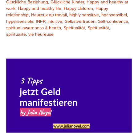
Glückliche Beziehung
,
Glückliche Kinder
,
Happy and healthy at
work
,
Happy and healthy life
,
Happy children
,
Happy
relationship
,
Heureux au travail
,
highly sensitive
,
hochsensibel
,
hypersensible
,
INFP
,
intuitive
,
Selbstvertrauen
,
Self-confidence
,
spiritual awareness & health
,
Spiritualität
,
Spiritualität
,
spiritualité
,
vie heureuse