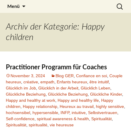
Zum
Search
Julia Noyel
Menü
Inhalt
for:
springen
Archiv der Kategorie: Happy
children
Practitioner Programm für Coaches
November 3, 2024
Blog GER
,
Confiance en soi
,
Couple
heureux
,
créative
,
empath
,
Enfants heureux
,
être intuitif
,
Glücklich im Job
,
Glücklich in der Arbeit
,
Glücklich Leben
,
Glückliche Beziehung
,
Glückliche Beziehung
,
Glückliche Kinder
,
Happy and healthy at work
,
Happy and healthy life
,
Happy
children
,
Happy relationship
,
Heureux au travail
,
highly sensitive
,
hochsensibel
,
hypersensible
,
INFP
,
intuitive
,
Selbstvertrauen
,
Self-confidence
,
spiritual awareness & health
,
Spiritualität
,
Spiritualität
,
spiritualité
,
vie heureuse