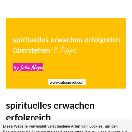
spirituelles erwachen
erfolgreich
X
Diese Website verwendet verschiedene Arten von Cookies, um den
überstehen 3 Tipps