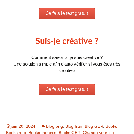
Je fais le test gratuit
Suis-je créative ?
Comment savoir si je suis créative ?
Une solution simple afin d’auto vérifier si vous êtes très
créative
Je fais le test gratuit
juin 20, 2024
Blog eng
,
Blog fran
,
Blog GER
,
Books
,
Books ang
,
Books français
,
Books GER
,
Change your life
,