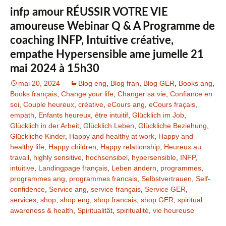
infp amour RÉUSSIR VOTRE VIE
amoureuse Webinar Q & A Programme de
coaching INFP, Intuitive créative,
empathe Hypersensible ame jumelle 21
mai 2024 à 15h30
mai 20, 2024
Blog eng
,
Blog fran
,
Blog GER
,
Books ang
,
Books français
,
Change your life
,
Changer sa vie
,
Confiance en
soi
,
Couple heureux
,
créative
,
eCours ang
,
eCours fraçais
,
empath
,
Enfants heureux
,
être intuitif
,
Glücklich im Job
,
Glücklich in der Arbeit
,
Glücklich Leben
,
Glückliche Beziehung
,
Glückliche Kinder
,
Happy and healthy at work
,
Happy and
healthy life
,
Happy children
,
Happy relationship
,
Heureux au
travail
,
highly sensitive
,
hochsensibel
,
hypersensible
,
INFP
,
intuitive
,
Landingpage français
,
Leben ändern
,
programmes
,
programmes ang
,
programmes francais
,
Selbstvertrauen
,
Self-
confidence
,
Service ang
,
service français
,
Service GER
,
services
,
shop
,
shop eng
,
shop francais
,
shop GER
,
spiritual
awareness & health
,
Spiritualität
,
spiritualité
,
vie heureuse