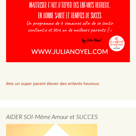
être un super parent élever des enfants heureux
AIDER SOI-Même Amour et SUCCES