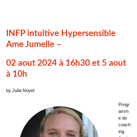
INFP intuitive Hypersensible
Ame Jumelle –
02 aout 2024 à 16h30 et 5 aout
à 10h
by Julia Noyel
Progr
amm
e de
coach
ing