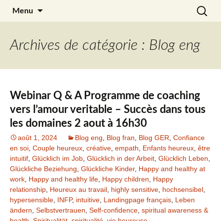
Aller
Recherc
Julia Noyel
Menu
au
contenu
Archives de catégorie : Blog eng
Webinar Q & A Programme de coaching
vers l’amour veritable – Succès dans tous
les domaines 2 aout à 16h30
août 1, 2024
Blog eng
,
Blog fran
,
Blog GER
,
Confiance
en soi
,
Couple heureux
,
créative
,
empath
,
Enfants heureux
,
être
intuitif
,
Glücklich im Job
,
Glücklich in der Arbeit
,
Glücklich Leben
,
Glückliche Beziehung
,
Glückliche Kinder
,
Happy and healthy at
work
,
Happy and healthy life
,
Happy children
,
Happy
relationship
,
Heureux au travail
,
highly sensitive
,
hochsensibel
,
hypersensible
,
INFP
,
intuitive
,
Landingpage français
,
Leben
ändern
,
Selbstvertrauen
,
Self-confidence
,
spiritual awareness &
health
,
Spiritualität
,
spiritualité
,
vie heureuse