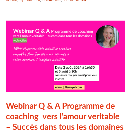
Webinar Q & A Programme de
coaching vers l’amour veritable
– Succès dans tous les domaines