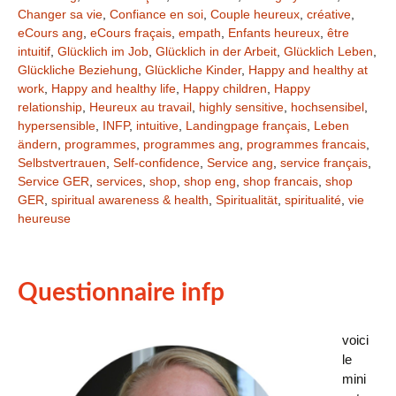
Changer sa vie
,
Confiance en soi
,
Couple heureux
,
créative
,
eCours ang
,
eCours fraçais
,
empath
,
Enfants heureux
,
être
intuitif
,
Glücklich im Job
,
Glücklich in der Arbeit
,
Glücklich Leben
,
Glückliche Beziehung
,
Glückliche Kinder
,
Happy and healthy at
work
,
Happy and healthy life
,
Happy children
,
Happy
relationship
,
Heureux au travail
,
highly sensitive
,
hochsensibel
,
hypersensible
,
INFP
,
intuitive
,
Landingpage français
,
Leben
ändern
,
programmes
,
programmes ang
,
programmes francais
,
Selbstvertrauen
,
Self-confidence
,
Service ang
,
service français
,
Service GER
,
services
,
shop
,
shop eng
,
shop francais
,
shop
GER
,
spiritual awareness & health
,
Spiritualität
,
spiritualité
,
vie
heureuse
Questionnaire infp
voici
le
mini