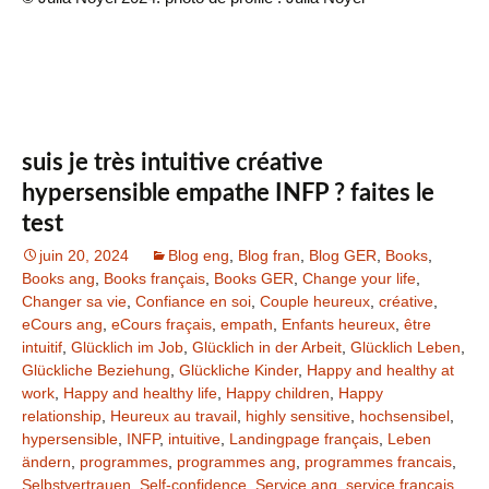
suis je très intuitive créative
hypersensible empathe INFP ? faites le
test
juin 20, 2024
Blog eng
,
Blog fran
,
Blog GER
,
Books
,
Books ang
,
Books français
,
Books GER
,
Change your life
,
Changer sa vie
,
Confiance en soi
,
Couple heureux
,
créative
,
eCours ang
,
eCours fraçais
,
empath
,
Enfants heureux
,
être
intuitif
,
Glücklich im Job
,
Glücklich in der Arbeit
,
Glücklich Leben
,
Glückliche Beziehung
,
Glückliche Kinder
,
Happy and healthy at
work
,
Happy and healthy life
,
Happy children
,
Happy
relationship
,
Heureux au travail
,
highly sensitive
,
hochsensibel
,
hypersensible
,
INFP
,
intuitive
,
Landingpage français
,
Leben
ändern
,
programmes
,
programmes ang
,
programmes francais
,
Selbstvertrauen
,
Self-confidence
,
Service ang
,
service français
,