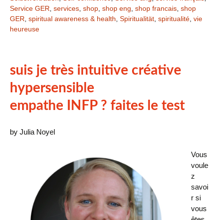
Service GER
,
services
,
shop
,
shop eng
,
shop francais
,
shop
GER
,
spiritual awareness & health
,
Spiritualität
,
spiritualité
,
vie
heureuse
suis je très intuitive créative
hypersensible
empathe INFP ? faites le test
by Julia Noyel
Vous
voule
z
savoi
r si
vous
êtes