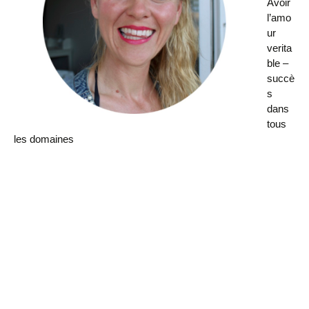
Avoir
l’amo
ur
verita
ble –
succè
s
dans
tous
les domaines