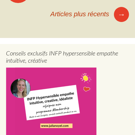
articles
→
Articles plus récents
Conseils exclusifs INFP hypersensible empathe
intuitive, créative