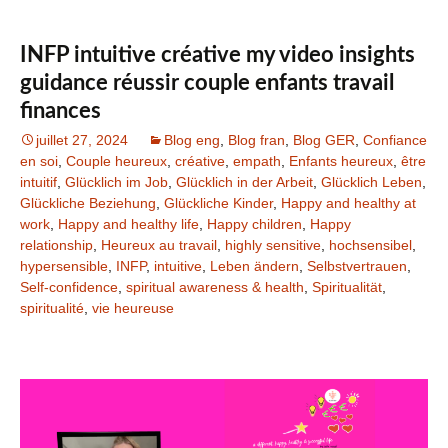
INFP intuitive créative my video insights
guidance réussir couple enfants travail
finances
juillet 27, 2024
Blog eng
,
Blog fran
,
Blog GER
,
Confiance
en soi
,
Couple heureux
,
créative
,
empath
,
Enfants heureux
,
être
intuitif
,
Glücklich im Job
,
Glücklich in der Arbeit
,
Glücklich Leben
,
Glückliche Beziehung
,
Glückliche Kinder
,
Happy and healthy at
work
,
Happy and healthy life
,
Happy children
,
Happy
relationship
,
Heureux au travail
,
highly sensitive
,
hochsensibel
,
hypersensible
,
INFP
,
intuitive
,
Leben ändern
,
Selbstvertrauen
,
Self-confidence
,
spiritual awareness & health
,
Spiritualität
,
spiritualité
,
vie heureuse