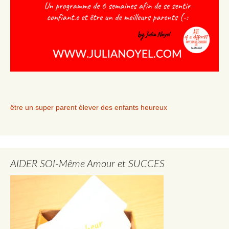
être un super parent élever des enfants heureux
AIDER SOI-Même Amour et SUCCES