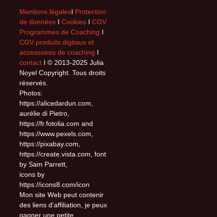
Mentions légales
I
Protection
de données
I
Cookies
I
CGV
Programmes de Coaching
I
CGV produits digitaux et
accessoires de coaching
I
contact
I © 2013-2025 Julia
Noyel Copyright. Tous droits
réservés.
Photos:
https://alicedardun.com,
aurélie di Pietro,
https://fr.fotolia.com and
https://www.pexels.com,
https://pixabay.com,
https://create.vista.com, font
by Sam Parrett,
icons by
https://icons8.com/icon
Mon site Web peut contenir
des liens d'affiliation, je peux
gagner une petite