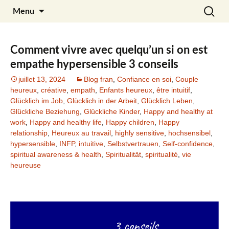
Aller
Recherc
Julia Noyel
Menu
au
contenu
Comment vivre avec quelqu’un si on est
empathe hypersensible 3 conseils
juillet 13, 2024
Blog fran
,
Confiance en soi
,
Couple
heureux
,
créative
,
empath
,
Enfants heureux
,
être intuitif
,
Glücklich im Job
,
Glücklich in der Arbeit
,
Glücklich Leben
,
Glückliche Beziehung
,
Glückliche Kinder
,
Happy and healthy at
work
,
Happy and healthy life
,
Happy children
,
Happy
relationship
,
Heureux au travail
,
highly sensitive
,
hochsensibel
,
hypersensible
,
INFP
,
intuitive
,
Selbstvertrauen
,
Self-confidence
,
spiritual awareness & health
,
Spiritualität
,
spiritualité
,
vie
heureuse