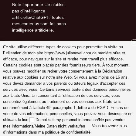
Note importante: Je n’utilse
pas d’intélligence
artificielle/ChatGPT. Toutes
mes contenus sont fait sans
intélligence artificielle.
X
Ce site utilise différents types de cookies pour permettre la visite ou
l'utilisation de mon site https://www.julianoyel.com de manière sûre et
Suivez-moi sur (-:
efficace, pour naviguer sur le site et rendre mon travail plus efficace.
youtube
Certains cookies sont placés par des fournisseurs tiers. À tout moment,
INSTAGRAM
vous pouvez modifier ou retirer votre consentement à la Déclaration
Pinterest
relative aux cookies sur notre site Web. Si vous avez moins de 16 ans,
vous devez demander à vos parents ou tuteurs légaux d'accepter ces
services avec vous. Certains services traitent des données personnelles
aux États-Unis. En consentant à l'utilisation de ces services, vous
consentez également au traitement de vos données aux États-Unis
coach en gestion émotions,
conformément à l'article 49, paragraphe 1, lettre a du RGPD. En cas de
communication, relation,
vente de vos informations personnelles, vous pouvez vous désinscrire en
amour véritable Lyon,
utilisant le lien
Do not sell my personal information/Ne pas vendre
Cannes, France en ligne,
. Vous trouverez plus
mes informations/Meine Daten nicht verkaufen
hypersensible empathes
d'informations dans ma politique de confidentialité.
créatifs, coaching