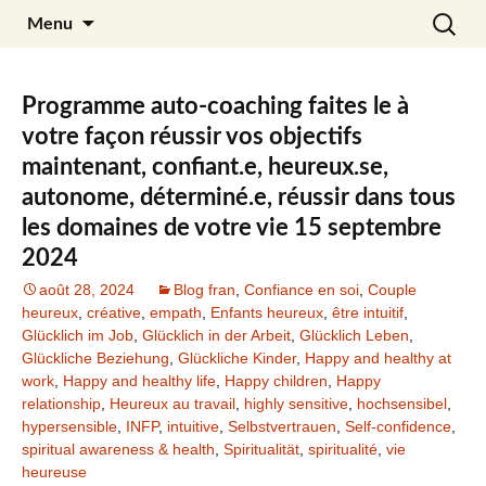
Aller
Recherc
Julia Noyel
Menu
au
contenu
Programme auto-coaching faites le à
votre façon réussir vos objectifs
maintenant, confiant.e, heureux.se,
autonome, déterminé.e, réussir dans tous
les domaines de votre vie 15 septembre
2024
août 28, 2024
Blog fran
,
Confiance en soi
,
Couple
heureux
,
créative
,
empath
,
Enfants heureux
,
être intuitif
,
Glücklich im Job
,
Glücklich in der Arbeit
,
Glücklich Leben
,
Glückliche Beziehung
,
Glückliche Kinder
,
Happy and healthy at
work
,
Happy and healthy life
,
Happy children
,
Happy
relationship
,
Heureux au travail
,
highly sensitive
,
hochsensibel
,
hypersensible
,
INFP
,
intuitive
,
Selbstvertrauen
,
Self-confidence
,
spiritual awareness & health
,
Spiritualität
,
spiritualité
,
vie
heureuse