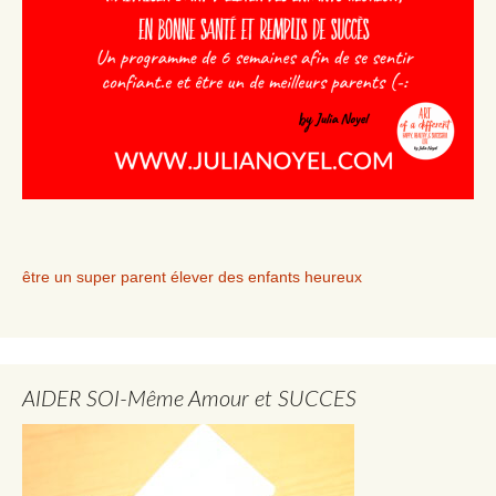
être un super parent élever des enfants heureux
AIDER SOI-Même Amour et SUCCES