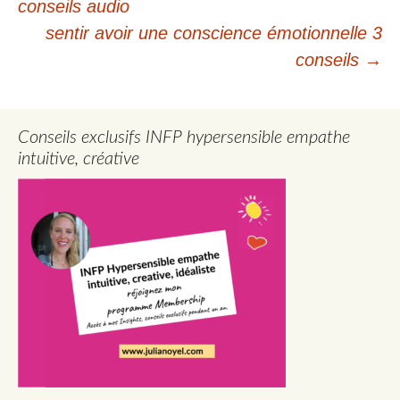
conseils audio
des
sentir avoir une conscience émotionnelle 3
articles
conseils
→
Conseils exclusifs INFP hypersensible empathe
intuitive, créative