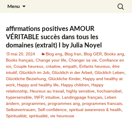
Aller
Recherc
Julia Noyel
Menu
au
contenu
affirmations positives AMOUR
VÉRITABLE succès dans tous les
domaines (extrait) I by Julia Noyel
mai 20, 2024
Blog eng
,
Blog fran
,
Blog GER
,
Books ang
,
Books français
,
Change your life
,
Changer sa vie
,
Confiance en
soi
,
Couple heureux
,
créative
,
empath
,
Enfants heureux
,
être
intuitif
,
Glücklich im Job
,
Glücklich in der Arbeit
,
Glücklich Leben
,
Glückliche Beziehung
,
Glückliche Kinder
,
Happy and healthy at
work
,
Happy and healthy life
,
Happy children
,
Happy
relationship
,
Heureux au travail
,
highly sensitive
,
hochsensibel
,
hypersensible
,
INFP
,
intuitive
,
Landingpage français
,
Leben
ändern
,
programmes
,
programmes ang
,
programmes francais
,
Selbstvertrauen
,
Self-confidence
,
spiritual awareness & health
,
Spiritualität
,
spiritualité
,
vie heureuse