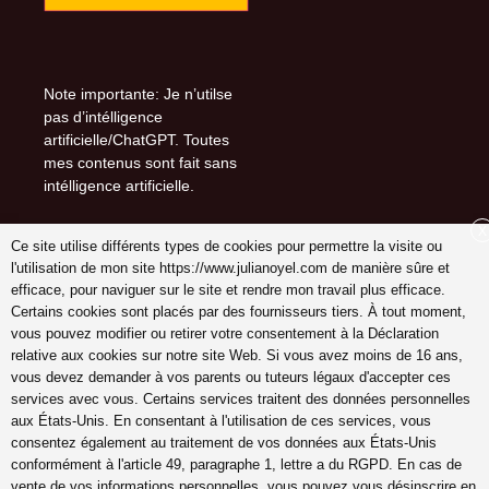
Note importante: Je n’utilse
pas d’intélligence
artificielle/ChatGPT. Toutes
mes contenus sont fait sans
intélligence artificielle.
X
Ce site utilise différents types de cookies pour permettre la visite ou
l'utilisation de mon site https://www.julianoyel.com de manière sûre et
Suivez-moi sur (-:
efficace, pour naviguer sur le site et rendre mon travail plus efficace.
youtube
Certains cookies sont placés par des fournisseurs tiers. À tout moment,
INSTAGRAM
vous pouvez modifier ou retirer votre consentement à la Déclaration
Pinterest
relative aux cookies sur notre site Web. Si vous avez moins de 16 ans,
vous devez demander à vos parents ou tuteurs légaux d'accepter ces
services avec vous. Certains services traitent des données personnelles
aux États-Unis. En consentant à l'utilisation de ces services, vous
consentez également au traitement de vos données aux États-Unis
coach en gestion émotions,
conformément à l'article 49, paragraphe 1, lettre a du RGPD. En cas de
communication, relation,
vente de vos informations personnelles, vous pouvez vous désinscrire en