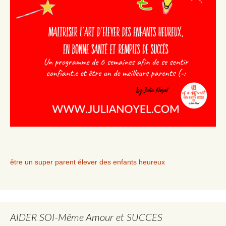
être un super parent élever des enfants heureux
AIDER SOI-Même Amour et SUCCES